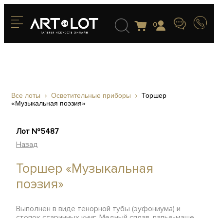
0
Все лоты
Осветительные приборы
Торшер
«Музыкальная поэзия»
Лот №5487
Назад
Торшер «Музыкальная
поэзия»
Выполнен в виде тенорной тубы (эуфониума) и
стопок старинных книг. Медный сплав, папье-маше,