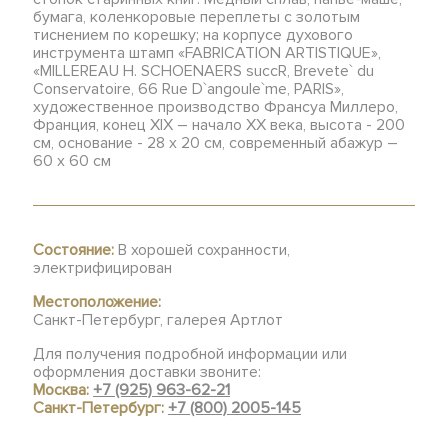
бумага, коленкоровые переплеты с золотым
тиснением по корешку; на корпусе духового
инструмента штамп «FABRICATION ARTISTIQUE»,
«MILLEREAU H. SCHOENAERS succR, Brevete` du
Conservatoire, 66 Rue D`angoule`me, PARIS»,
художественное производство Франсуа Миллеро,
Франция, конец XIX – начало XX века, высота - 200
см, основание - 28 х 20 см, современный абажур –
60 х 60 см
Состояние:
В хорошей сохранности,
электрифицирован
Местоположение:
Санкт-Петербург, галерея Артлот
Для получения подробной информации или
оформления доставки звоните:
Москва:
+7 (925) 963-62-21
Санкт-Петербург:
+7 (800) 2005-145