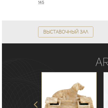
145
Выставочный зал
A