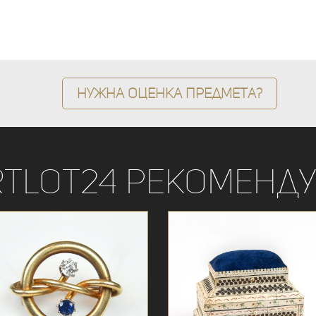
Нужна оценка предмета?
rtLot24 рекоменду