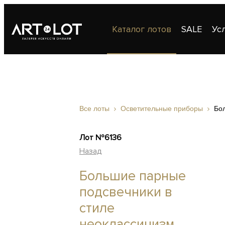
Каталог лотов
SALE
Ус
Публикации
Контакты
Все лоты
Осветительные приборы
Бо
Лот №6136
Назад
Большие парные
подсвечники в
стиле
неоклассицизм