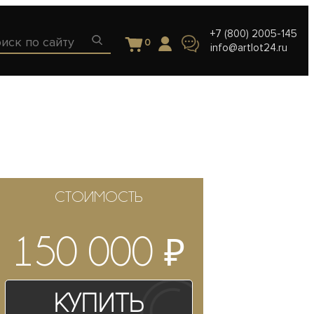
+7 (800) 2005-145
0
info@artlot24.ru
СТОИМОСТЬ
₽
150 000
Купить