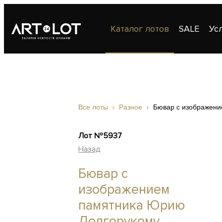
Каталог лотов
SALE
Ус
Публикации
Контакты
Все лоты
Разное
Бювар с изображени
Лот №5937
Назад
Бювар с
изображением
памятника Юрию
Долгорукому