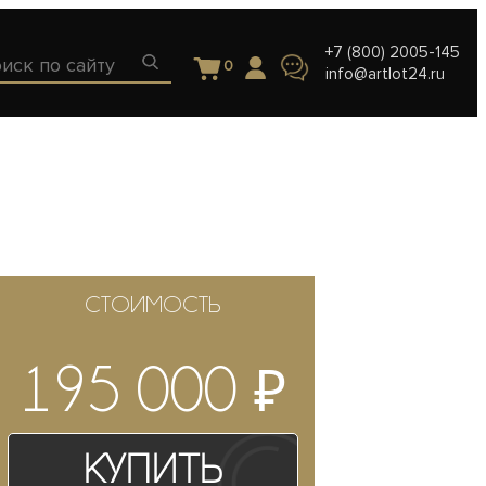
+7 (800) 2005-145
0
info@artlot24.ru
СТОИМОСТЬ
₽
195 000
Купить