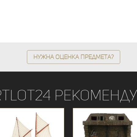
Нужна оценка предмета?
rtLot24 рекоменду