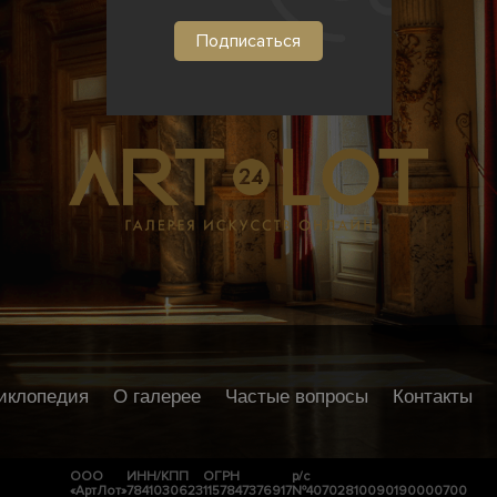
иклопедия
О галерее
Частые вопросы
Контакты
ООО
ИНН/КПП
ОГРН
р/с
«АртЛот»
7841030623
1157847376917
№40702810090190000700