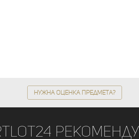
Нужна оценка предмета?
rtLot24 рекоменду