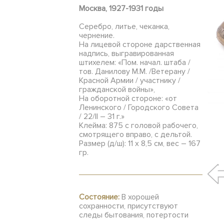
Москва, 1927-1931 годы
Серебро, литье, чеканка,
чернение.
На лицевой стороне дарственная
надпись, выгравированная
штихелем: «Пом. начал. штаба /
тов. Данилову М.М. /Ветерану /
Красной Армии / участнику /
гражданской войны»,
На оборотной стороне: «от
Ленинского / Городского Совета
/ 22/II – 31 г.»
Клейма: 875 с головой рабочего,
смотрящего вправо, с дельтой.
Размер (д/ш): 11 х 8,5 см, вес – 167
гр.
Состояние:
В хорошей
сохранности, присутствуют
следы бытования, потертости