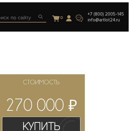
+7 (800) 2005-145
0
info@artlot24.ru
СТОИМОСТЬ
₽
270 000
Купить