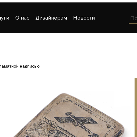
луги
О нас
Дизайнерам
Новости
 памятной надписью