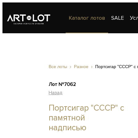
Каталог лотов
SALE
Ус
Публикации
Контакты
Все лоты
Разное
Портсигар "СССР" с
Лот №7062
Назад
Портсигар "СССР" с
памятной
надписью