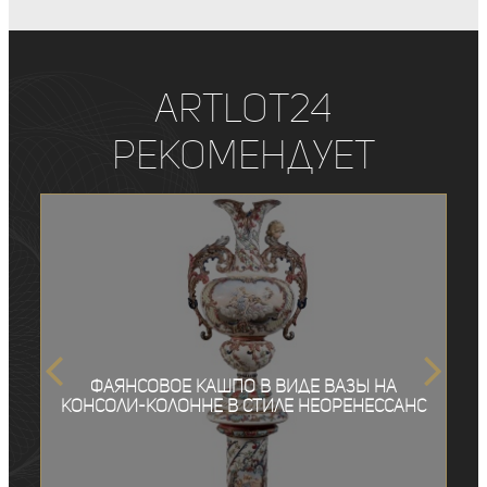
ArtLot24
рекомендует
Фаянсовое кашпо в виде вазы на
консоли-колонне в стиле неоренессанс