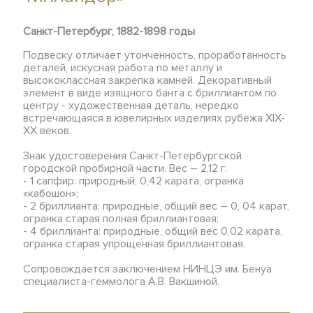
Санкт-Петербург, 1882-1898 годы
Подвеску отличает утонченность, проработанность
деталей, искусная работа по металлу и
высококлассная закрепка камней. Декоративный
элемент в виде изящного банта с бриллиантом по
центру - художественная деталь, нередко
встречающаяся в ювелирных изделиях рубежа XIX-
ХХ веков.
Знак удостоверения Санкт-Петербургской
городской пробирной части. Вес – 2,12 г.
- 1 сапфир: природный, 0,42 карата, огранка
«кабошон»;
- 2 бриллианта: природные, общий вес – 0, 04 карат,
огранка старая полная бриллиантовая;
- 4 бриллианта: природные, общий вес 0,02 карата,
огранка старая упрощенная бриллиантовая.
Сопровождается заключением НИНЦЭ им. Бенуа
специалиста-геммолога А.В. Вакшиной.