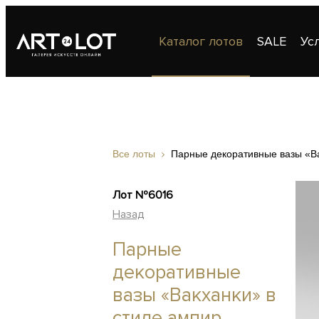
Каталог лотов
SALE
Ус
Публикации
Контакты
Все лоты
Парные декоративные вазы «Ва
Лот №6016
Назад
Парные
декоративные
вазы «Вакханки» в
стиле ампир