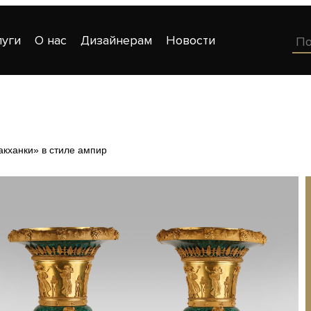
луги
О нас
Дизайнерам
Новости
кханки» в стиле ампир