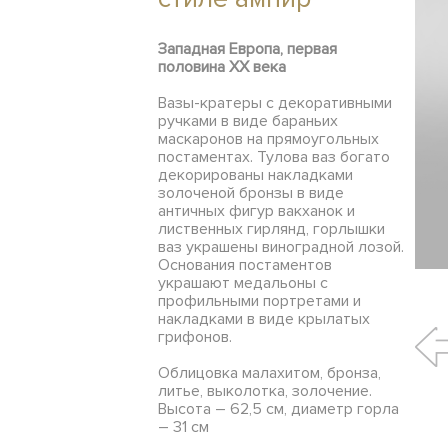
Западная Европа, первая
половина XX века
Вазы-кратеры c декоративными
ручками в виде бараньих
маскаронов на прямоугольных
постаментах. Тулова ваз богато
декорированы накладками
золоченой бронзы в виде
античных фигур вакханок и
лиственных гирлянд, горлышки
ваз украшены виноградной лозой.
Основания постаментов
украшают медальоны с
профильными портретами и
накладками в виде крылатых
грифонов.
Облицовка малахитом, бронза,
литье, выколотка, золочение.
Высота – 62,5 см, диаметр горла
– 31 см