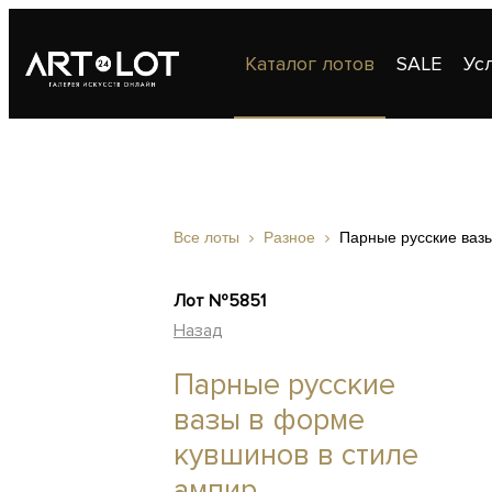
Каталог лотов
SALE
Ус
Публикации
Контакты
Все лоты
Разное
Парные русские ваз
Лот №5851
Назад
Парные русские
вазы в форме
кувшинов в стиле
ампир