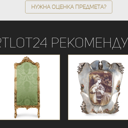
Нужна оценка предмета?
rtLot24 рекоменду