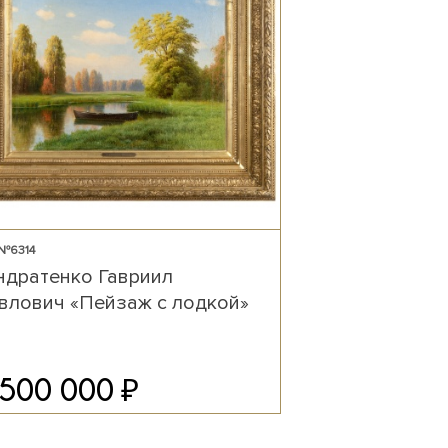
 №6314
ндратенко Гавриил
влович «Пейзаж с лодкой»
₽
 500 000