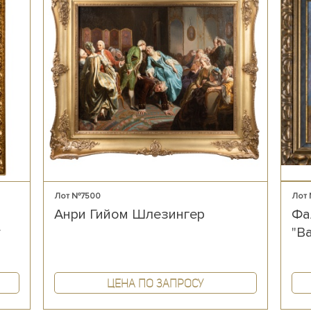
Лот №7500
Лот
Анри Гийом Шлезингер
Фа
у
"В
Цена по запросу