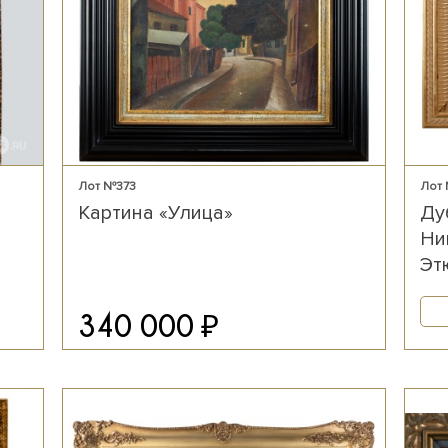
Лот №373
Лот
ч
Картина «Улица»
Ду
Ни
Эт
₽
340 000