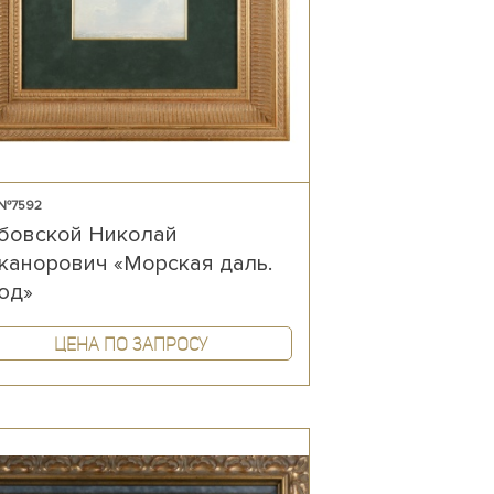
 №7592
бовской Николай
канорович «Морская даль.
юд»
Цена по запросу