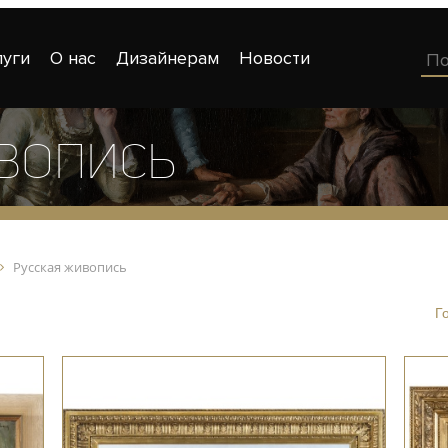
луги
О нас
Дизайнерам
Новости
ивопись
Русская живопись
Г