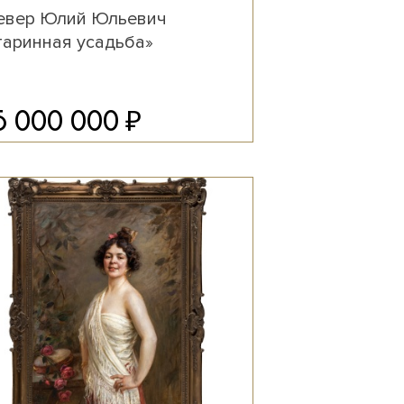
евер Юлий Юльевич
таринная усадьба»
₽
5 000 000