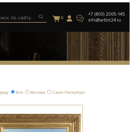
+7 (800) 2005-145
0
info@artlot24.ru
ород:
Все
Москва
Санкт-Петербург