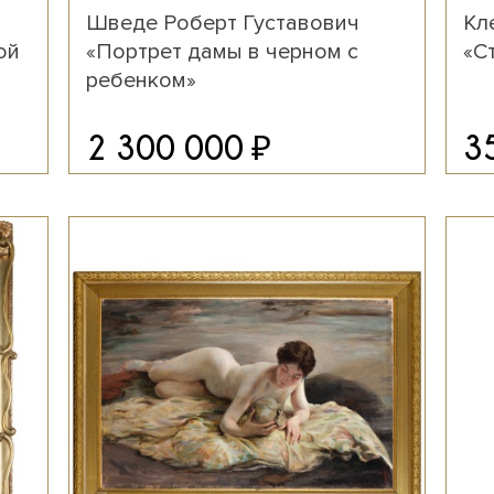
Шведе Роберт Густавович
Кл
ой
«Портрет дамы в черном с
«С
ребенком»
₽
2 300 000
3