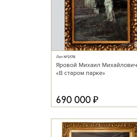
Лот №2178
Яровой Михаил Михайлови
«В старом парке»
₽
690 000