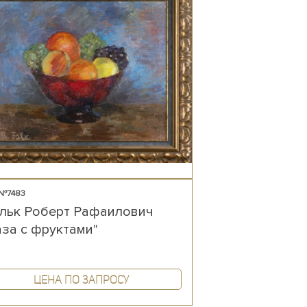
 №7483
льк Роберт Рафаилович
аза с фруктами"
Цена по запросу