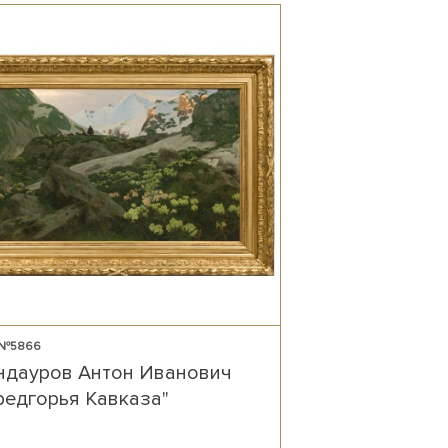
 №5866
ндауров Антон Иванович
редгорья Кавказа"