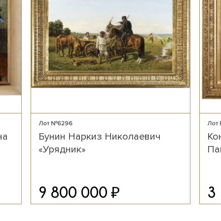
Лот №6296
Лот
на
Бунин Наркиз Николаевич
Ко
«Урядник»
Па
₽
9 800 000
3