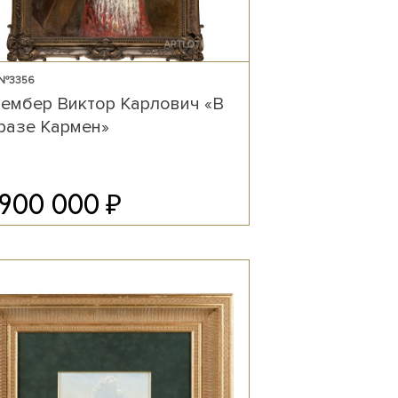
 №3356
ембер Виктор Карлович «В
разе Кармен»
₽
 900 000