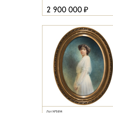
₽
2 900 000
Лот №5814