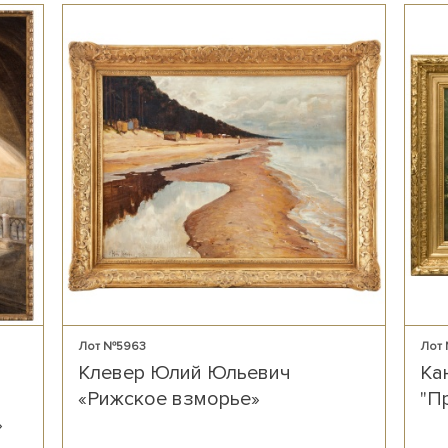
Лот №5963
Лот
Клевер Юлий Юльевич
Ка
«Рижское взморье»
"П
»