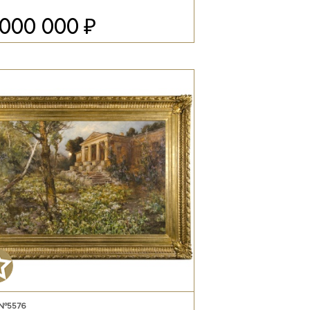
₽
 000 000
 №5576