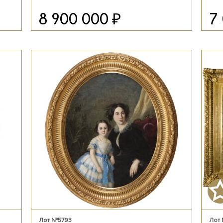
₽
8 900 000
7
Лот №5793
Лот