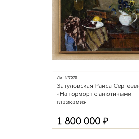
Лот №7073
Затуловская Раиса Сергеев
«Натюрморт с анютиными
глазками»
₽
1 800 000