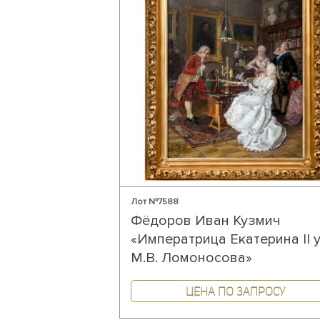
Лот №7588
Фёдоров Иван Кузмич
«Императрица Екатерина II 
М.В. Ломоносова»
Цена по запросу