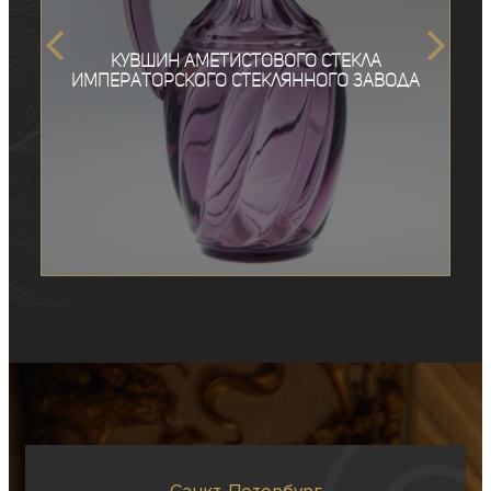
Кувшин аметистового стекла
Императорского стеклянного завода