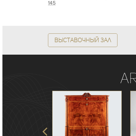
145
Выставочный зал
A