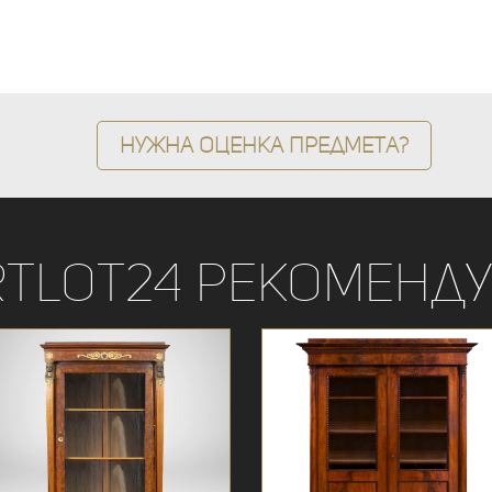
Нужна оценка предмета?
rtLot24 рекоменду