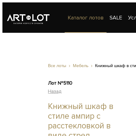
Каталог лотов
SALE
Ус
Публикации
Контакты
Все лоты
Мебель
Книжный шкаф в сти
Лот №5110
Назад
Книжный шкаф в
стиле ампир с
расстекловкой в
виде стрел