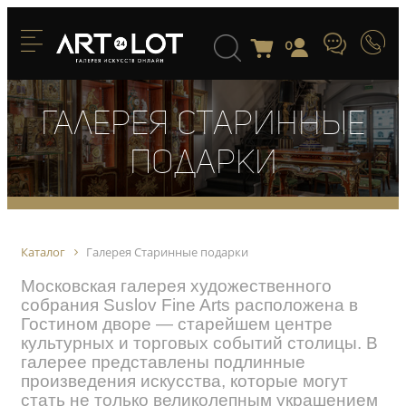
0
Галерея Старинные
подарки
Каталог
Галерея Старинные подарки
Московская галерея художественного
собрания Suslov Fine Arts расположена в
Гостином дворе — старейшем центре
культурных и торговых событий столицы. В
галерее представлены подлинные
произведения искусства, которые могут
стать не только великолепным украшением