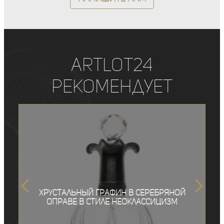
ArtLot24
рекомендует
Хрустальный графин в серебряной
оправе в стиле неоклассицизм