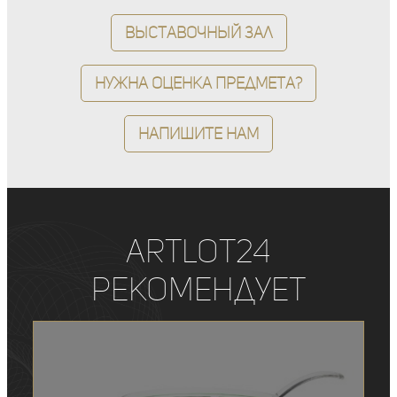
Выставочный зал
Нужна оценка предмета?
Напишите нам
ArtLot24
рекомендует