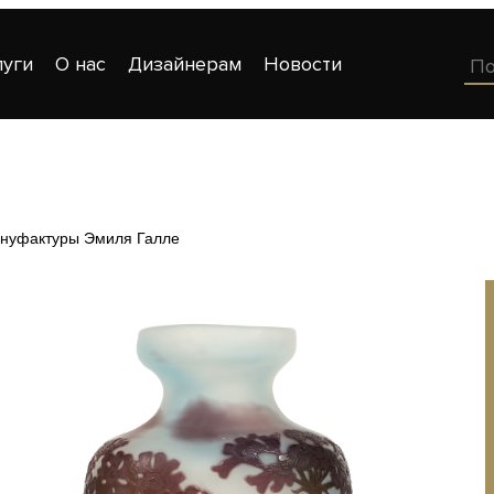
луги
О нас
Дизайнерам
Новости
ануфактуры Эмиля Галле