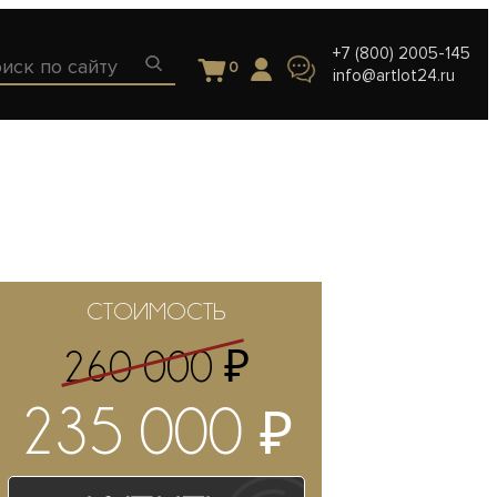
+7 (800) 2005-145
0
info@artlot24.ru
СТОИМОСТЬ
₽
260 000
₽
235 000