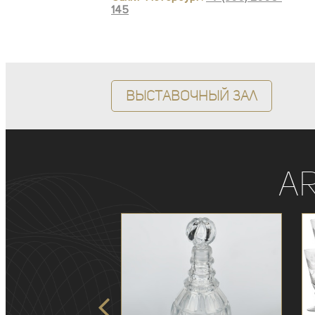
145
Выставочный зал
A