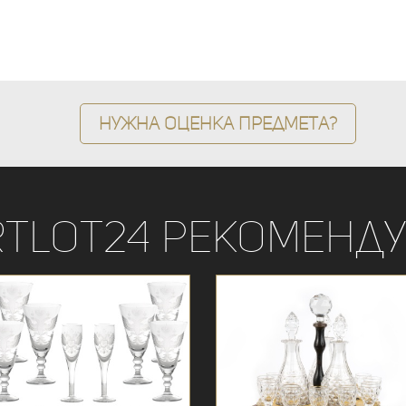
Нужна оценка предмета?
rtLot24 рекоменду