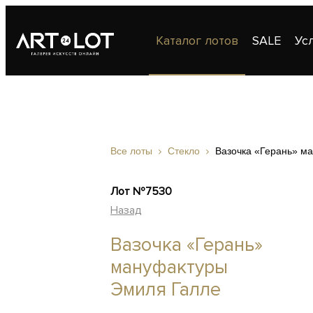
Каталог лотов
SALE
Ус
Публикации
Контакты
Все лоты
Стекло
Вазочка «Герань» м
Лот №7530
Назад
Вазочка «Герань»
мануфактуры
Эмиля Галле