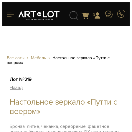
0
Все лоты
Мебель
Настольное зеркало «Путти с
веером»
Лот №219
Назад
Настольное зеркало «Путти с
веером»
Бронза, литье, чеканка, серебрение, фацетное
зеркало, Европа, вторая половина XIX века, размер: