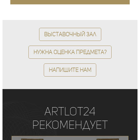
Выставочный зал
Нужна оценка предмета?
Напишите нам
ArtLot24
рекомендует