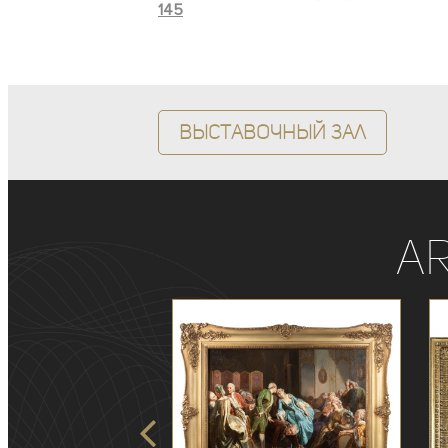
145
Выставочный зал
A