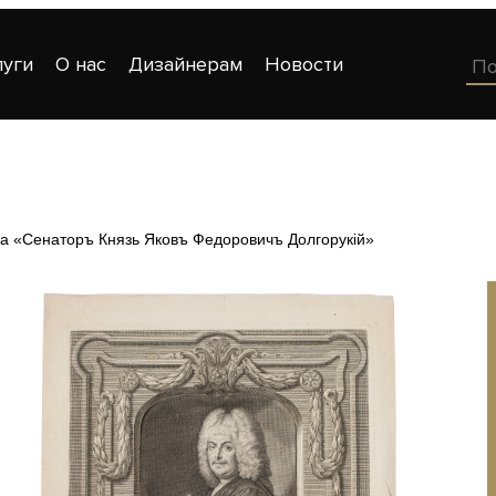
луги
О нас
Дизайнерам
Новости
а «Сенаторъ Князь Яковъ Федоровичъ Долгорукiй»