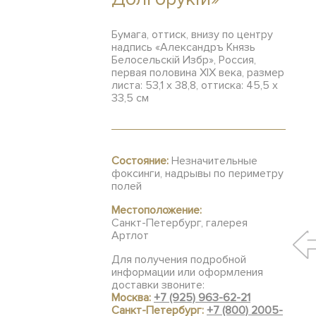
Бумага, оттиск, внизу по центру
надпись «Александръ Князь
Белосельскiй Избр», Россия,
первая половина XIX века, размер
листа: 53,1 х 38,8, оттиска: 45,5 х
33,5 см
Состояние:
Незначительные
фоксинги, надрывы по периметру
полей
Местоположение:
Санкт-Петербург, галерея
Артлот
Для получения подробной
информации или оформления
доставки звоните:
Москва:
+7 (925) 963-62-21
Санкт-Петербург:
+7 (800) 2005-