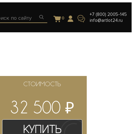
+7 (800) 2005-145
0
info@artlot24.ru
СТОИМОСТЬ
₽
32 500
Купить