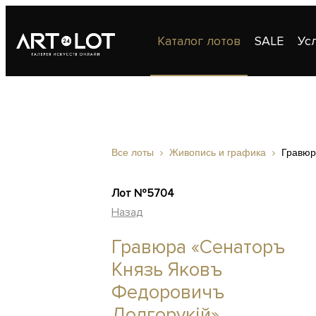
Каталог лотов
SALE
Ус
Публикации
Контакты
Все лоты
Живопись и графика
Гравюр
Лот №5704
Назад
Гравюра «Сенаторъ
Князь Яковъ
Федоровичъ
Долгорукiй»