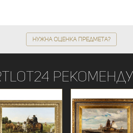
Нужна оценка предмета?
rtLot24 рекоменду