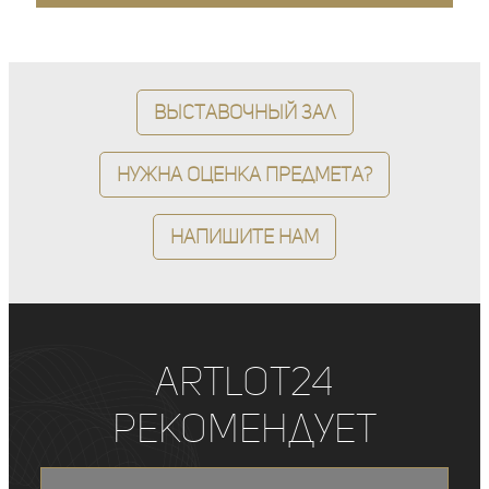
Выставочный зал
Нужна оценка предмета?
Напишите нам
ArtLot24
рекомендует