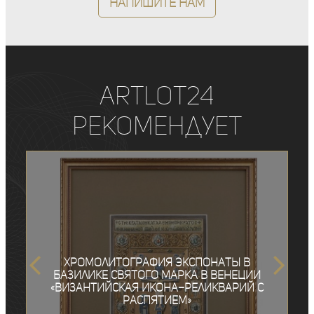
Напишите нам
ArtLot24
рекомендует
Хромолитография экспонаты в
базилике Святого Марка в Венеции
«Византийская икона–реликварий с
Распятием»