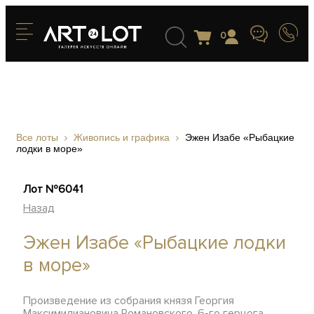
0
Все лоты
Живопись и графика
Эжен Изабе «Рыбацкие
лодки в море»
Лот №6041
Назад
Эжен Изабе «Рыбацкие лодки
в море»
Произведение из собрания князя Георгия
Максимилиановича Романовского, 6-го герцога