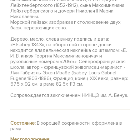
Лейхтенбергского (1852-1912), сына Максимилиана
Лейхтербергского и дочери Николая II Марии
Николаевны.
Морской пейзаж изображает столкновение двух
барж, перевозящих сено.
Дерево, масло, слева внизу подпись и дата:
«E.Isabey 1843», на оборотной стороне доски
находится владельческая наклейка со штампом: «Е.
И. В. князя Георгия Максимилиановича» и
рукописным номером «2065». Северофранцузская
школа, автор - французский живописец-маринист -
Луи-Габриэль-Эжен Изабе (Isabey, Louis Gabriel
Eugene,1803-1886), Франция, конец XIX века, размер:
57,5 х 92 см, в раме 82,5х 113 см.
Сопровождается заключением НИНЦЭ им. А. Бенуа.
Состояние:
В хорошей сохранности, оформлена в
раму
Местоположение: