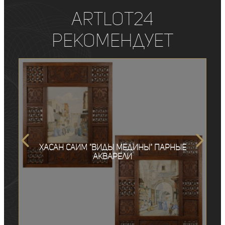
ArtLot24
рекомендует
Хасан Саим "Виды Медины" парные
акварели