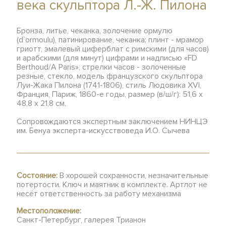
века скульптора Л.-Ж. Пилона
Бронза, литье, чеканка, золочение ормулю
(d`ormoulu), патинирование, чеканка; плинт - мрамор
гриотт, эмалевый циферблат с римскими (для часов)
и арабскими (для минут) цифрами и надписью «FD
Berthoud/A Paris», стрелки часов - золоченные
резные, стекло, модель французского скульптора
Луи-Жака Пилона (1741-1806), стиль Людовика XVI,
Франция, Париж, 1860-е годы, размер (в/ш/г): 51,6 х
48,8 х 21,8 см.
Сопровождаются экспертным заключением НИНЦЭ
им. Бенуа эксперта-искусствоведа И.О. Сычева
Состояние:
В хорошей сохранности, незначительные
потертости. Ключ и маятник в комплекте. Артлот не
несёт ответственность за работу механизма
Местоположение:
Санкт-Петербург, галерея Трианон