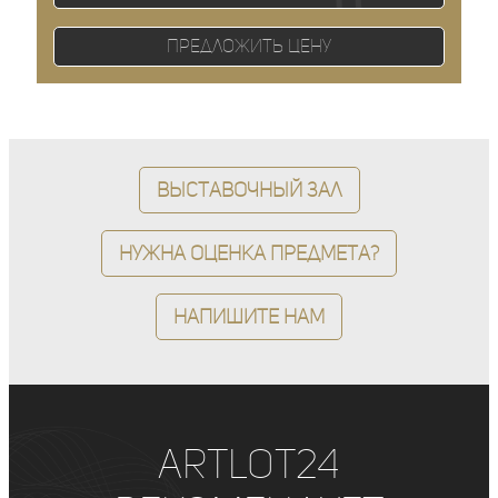
Предложить цену
Выставочный зал
Нужна оценка предмета?
Напишите нам
ArtLot24