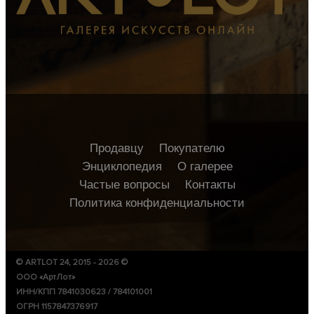
Продавцу
Покупателю
Энциклопедия
О галерее
Частые вопросы
Контакты
Политика конфиденциальности
© ARTLOT 24, 2015 - 2026 ©
ООО «АртЛот»
ИНН/КПП 7841030623 / 784101001
ОГРН 1157847376917