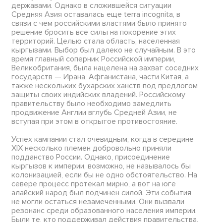
державами. Однако в сложившейся ситуации
Средняя Азия оставалась еще terra incognita, в
связи с чем российскими властями было принято
решение бросить все силы на покорение этих
территорий. Целью стала область, населенная
кыргызами. Выбор был далеко не случайным. В это
время главный соперник Российской империи,
Великобритания, была нацелена на захват соседних
государств — Ирана, Афганистана, части Китая, а
также нескольких бухарских ханств под предлогом
защиты своих индийских владений. Российскому
правительству было необходимо замедлить
продвижение Англии вглубь Средней Азии, не
вступая при этом в открытое противостояние.
Успех кампании стал очевидным, когда в середине
XIX несколько племен добровольно приняли
подданство России. Однако, присоединение
кыргызов к империи, возможно, не называлось бы
колонизацией, если бы не одно обстоятельство. На
севере процесс протекал мирно, а вот на юге
алайский народ был подчинен силой. Эти события
не могли остаться незамеченными. Они вызвали
резонанс среди образованного населения империи.
Были те, кто поддерживал действия правительства,