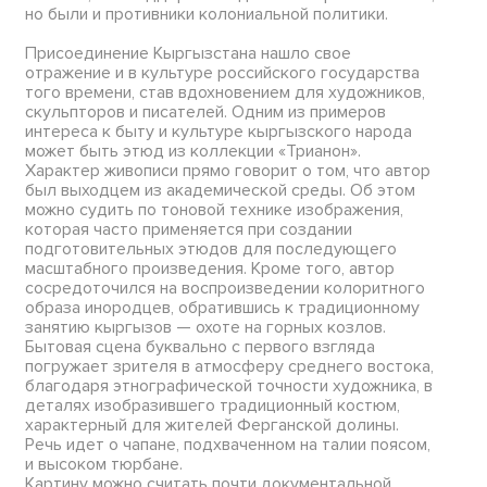
но были и противники колониальной политики.
Присоединение Кыргызстана нашло свое
отражение и в культуре российского государства
того времени, став вдохновением для художников,
скульпторов и писателей. Одним из примеров
интереса к быту и культуре кыргызского народа
может быть этюд из коллекции «Трианон».
Характер живописи прямо говорит о том, что автор
был выходцем из академической среды. Об этом
можно судить по тоновой технике изображения,
которая часто применяется при создании
подготовительных этюдов для последующего
масштабного произведения. Кроме того, автор
сосредоточился на воспроизведении колоритного
образа инородцев, обратившись к традиционному
занятию кыргызов — охоте на горных козлов.
Бытовая сцена буквально с первого взгляда
погружает зрителя в атмосферу среднего востока,
благодаря этнографической точности художника, в
деталях изобразившего традиционный костюм,
характерный для жителей Ферганской долины.
Речь идет о чапане, подхваченном на талии поясом,
и высоком тюрбане.
Картину можно считать почти документальной