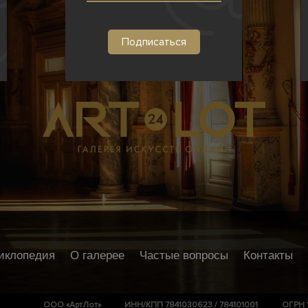
иклопедия
О галерее
Частые вопросы
Контакты
ООО «АртЛот»
ИНН/КПП 7841030623 / 784101001
ОГРН 