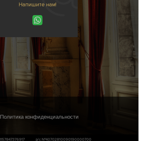
Напишите нам!
Политика конфиденциальности
1157847376917
р/с №40702810090190000700