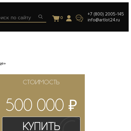
+7 (800) 2005-145
0
info@artlot24.ru
це»
СТОИМОСТЬ
₽
500 000
Купить