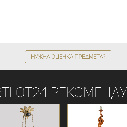
Нужна оценка предмета?
rtLot24 рекоменду