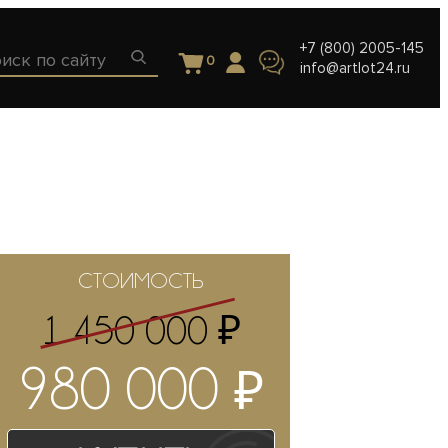
+7 (800) 2005-145
0
info@artlot24.ru
СТОИМОСТЬ
₽
1 450 000
₽
980 000