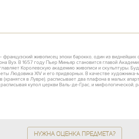
5) – французский живописец эпохи барокко, один из виднейших
а Вуэ. В 1657 году Пьер Миньяр становится главой Академии
зглавляет Королевскую академию живописи и скульптуры. Б
еты Людовика XIV и его придворных. В качестве художника-
 (хранятся в Лувре), расписывает два плафона в малых апар
 расписывая купол церкви Валь-де-Грас, и мифологической, 
Нужна оценка предмета?