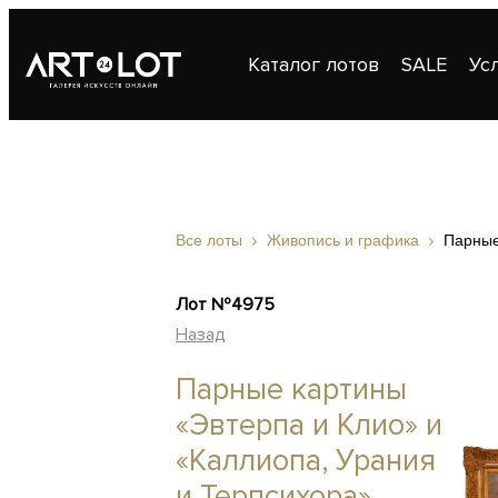
Каталог лотов
SALE
Ус
Публикации
Контакты
Все лоты
Живопись и графика
Парные
Лот №4975
Назад
Парные картины
«Эвтерпа и Клио» и
«Каллиопа, Урания
и Терпсихора»