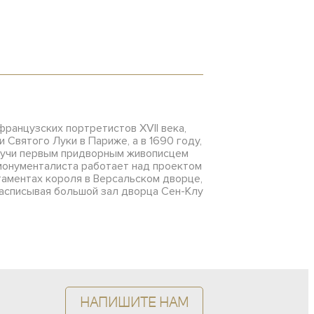
 французских портретистов XVII века,
 Святого Луки в Париже, а в 1690 году,
удучи первым придворным живописцем
монументалиста работает над проектом
таментах короля в Версальском дворце,
расписывая большой зал дворца Сен-Клу
Напишите нам