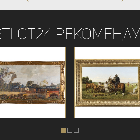
rtLot24 рекоменду