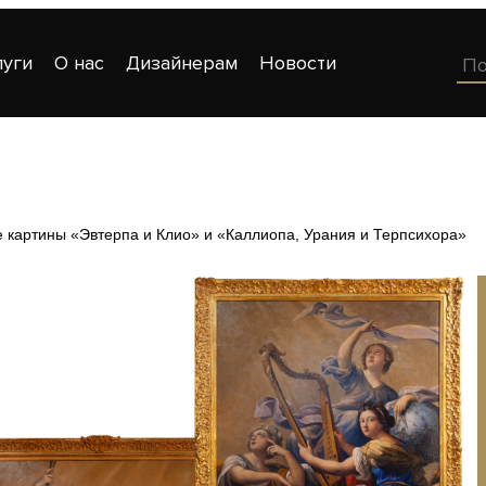
луги
О нас
Дизайнерам
Новости
 картины «Эвтерпа и Клио» и «Каллиопа, Урания и Терпсихора»