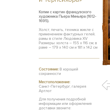
Копии с картин французского
художника Пьера Миньяра (1612-
1695).
Холст, печать, техника жикле с
применением фактурных гелей,
рамы в стиле Людовика XV
Размеры: холста – 155 х 116 см; в
раме – 179 х 140 см и 181 х 142 см
Состояние:
В хорошей
сохранности
Местоположение:
Санкт-Петербург, галерея
Артлот
Для получения подробной
информации или оформления
доставки звоните: