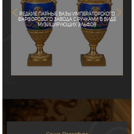
Редкие парные вазы Императорского
фарфорового завода с ручками в виде
музицирующих эльфов