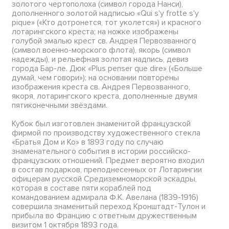
золотого чертополоха (символ города Нанси),
дополненного золотой надписью «Qui s'y frotte s'y
pique» («Кто дотронется, тот уколется») и красного
лотарингского креста; на ножке изображены
голубой эмалью крест св. Андрея Первозванного
(символ военно-морского флота), якорь (символ
надежды), и рельефная золотая надпись, девиз
города Бар-ле. Дюк «Plus penser que dire» («Больше
думай, чем говори»); на основании повторены
изображения креста св. Андрея Первозванного,
якоря, лотарингского креста, дополненные двумя
пятиконечными звёздами.
Кубок был изготовлен знаменитой французской
фирмой по производству художественного стекла
«Братья Дом и Ко» в 1893 году по случаю
знаменательного события в истории российско-
французских отношений. Предмет вероятно входил
в состав подарков, преподнесенных от Лотарингии
офицерам русской Средиземноморской эскадры,
которая в составе пяти кораблей под
командованием адмирала Ф.К. Авелана (1839-1916)
совершила знаменитый переход Кронштадт-Тулон и
прибыла во Францию с ответным дружественным
визитом 1 октября 1893 года.