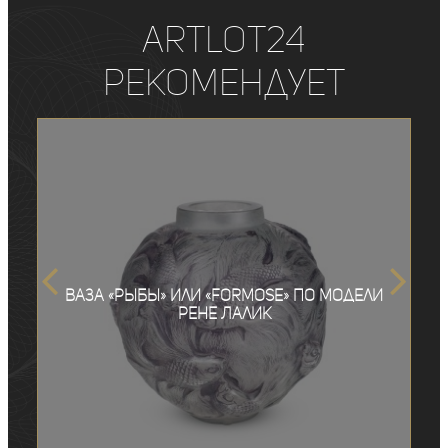
ArtLot24
рекомендует
Ваза «Рыбы» или «Formose» по модели
Рене Лалик