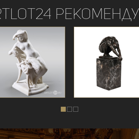
rtLot24 рекоменду