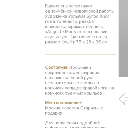
Выполнена по мотивам
одноимённой живописной работы
художника Уильяма Бугро 1888
года. Алебастр, резьба,
шлифовка, мрамор, подпись
«Auguste Moreau» в основании
скульптуры (частично стерта),
размер (в/ш/г): 75 х 28 х 36 см
Состояние:
В хорошей
сохранности; реставрация
пальчика на левой руке,
незначительные сколы на
кончиках пальцев правой ноги, на
кончиках съемных крыльев
Местоположение:
Москва, галерея Старинные
подарки
Для получения подробной