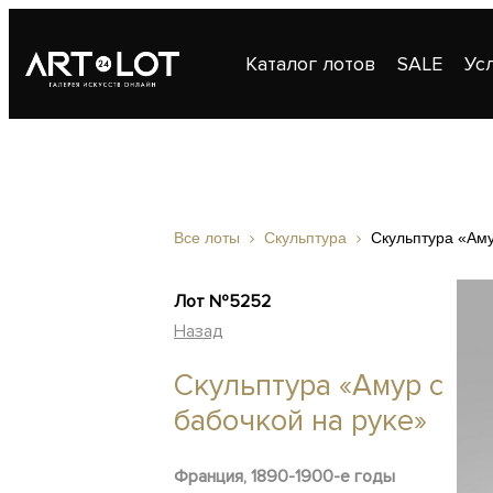
Каталог лотов
SALE
Ус
Публикации
Контакты
Все лоты
Скульптура
Скульптура «Аму
Лот №5252
Назад
Скульптура «Амур с
бабочкой на руке»
Франция, 1890-1900-е годы