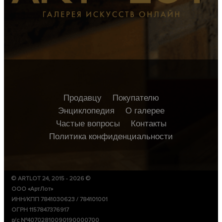
Продавцу
Покупателю
Энциклопедия
О галерее
Частые вопросы
Контакты
Политика конфиденциальности
© ARTLOT 24, 2015 - 2026 ©
ООО «АртЛот»
ИНН/КПП 7841030623 / 784101001
ОГРН 1157847376917
р/с №40702810090190000700