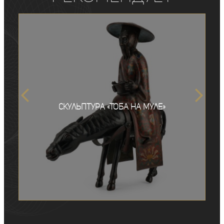
Скульптура «Тоба на муле»