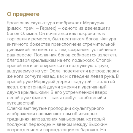
О предмете
Бронзовая скульптура изображает Меркурия
(римск., греч. – Гермес) – одного из двенадцати
богов Олимпа. Он почитался как покровитель
торговли и ремесел, был вестником богов. Фигура
античного божества преисполнена стремительной
динамикой, но вместе с тем, сохраняет устойчивое
равновесие. Посланник богов собирается взлететь
благодаря крылышкам на его лодыжках. Стопой
правой ноги он опирается на воздушную струю,
выдуваемую из уст Эола, повелителя ветров; левая
же нога согнута назад, как и отведена левая рука. В
правой руке Меркурий держит кадуцей – золотой
жезл, оплетенный двумя змеями и увенчанный
двумя крылышками. В его устремленной вверх
левой руке факел – как атрибут сообщений и
путешествий.
Слегка вытянутые пропорции скульптурного
изображения напоминают нам об изящных
традициях направления маньеризма, который
послужил переходным звеном между Высоким
возрождением и зарождающимся барокко. На