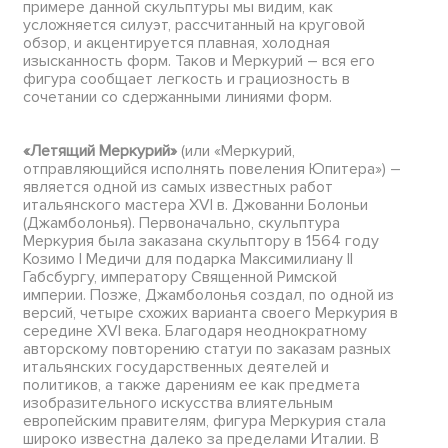
примере данной скульптуры мы видим, как
усложняется силуэт, рассчитанный на круговой
обзор, и акцентируется плавная, холодная
изысканность форм. Таков и Меркурий – вся его
фигура сообщает легкость и грациозность в
сочетании со сдержанными линиями форм.
«Летящий Меркурий»
(или «Меркурий,
отправляющийся исполнять повеления Юпитера») –
является одной из самых известных работ
итальянского мастера XVI в. Джованни Болоньи
(Джамболонья). Первоначально, скульптура
Меркурия была заказана скульптору в 1564 году
Козимо I Медичи для подарка Максимилиану II
Габсбургу, императору Священной Римской
империи. Позже, Джамболонья создал, по одной из
версий, четыре схожих варианта своего Меркурия в
середине XVI века. Благодаря неоднократному
авторскому повторению статуи по заказам разных
итальянских государственных деятелей и
политиков, а также дарениям ее как предмета
изобразительного искусства влиятельным
европейским правителям, фигура Меркурия стала
широко известна далеко за пределами Италии. В