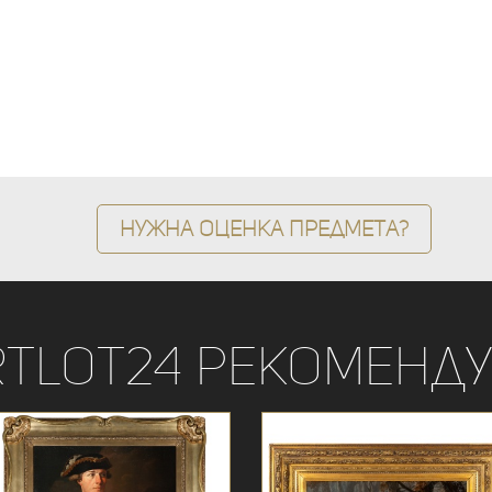
Нужна оценка предмета?
rtLot24 рекоменду