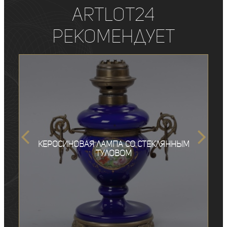
ArtLot24
рекомендует
Керосиновая лампа со стеклянным
туловом