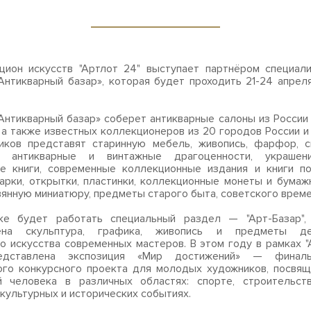
цион искусств "Артлот 24" выступает партнёром специал
Антикварный базар», которая будет проходить 21-24 апрел
Антикварный базар» соберет антикварные салоны из России
 а также известных коллекционеров из 20 городов России и
иков представят старинную мебель, живопись, фарфор, с
у, антикварные и винтажные драгоценности, украшен
е книги, современные коллекционные издания и книги по
арки, открытки, пластинки, коллекционные монеты и бумаж
вянную миниатюру, предметы старого быта, советского време
ке будет работать специальный раздел — "Арт-Базар",
ена скульптура, графика, живопись и предметы де
о искусства современных мастеров. В этом году в рамках "
едставлена экспозиция «Мир достижений» — финаль
ого конкурсного проекта для молодых художников, посвящ
й человека в различных областях: спорте, строительств
 культурных и исторических событиях.