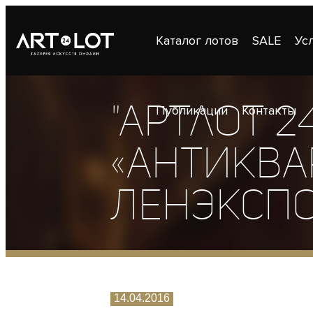
Каталог лотов
SALE
Ус
"Артлот 2
Публикации
Контакты
«Антиква
Ленэксп
14.04.2016