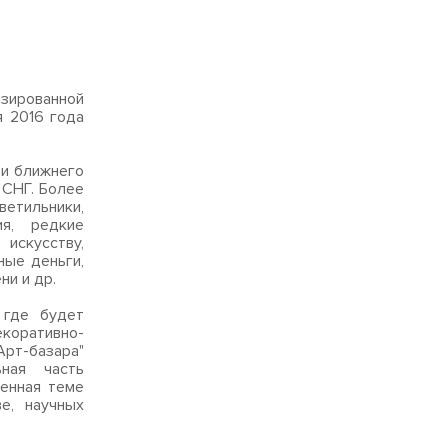
изированной
я 2016 года
 и ближнего
 СНГ. Более
ветильники,
ия, редкие
 искусству,
ные деньги,
ни и др.
 где будет
коративно-
Арт-базара"
ная часть
енная теме
е, научных