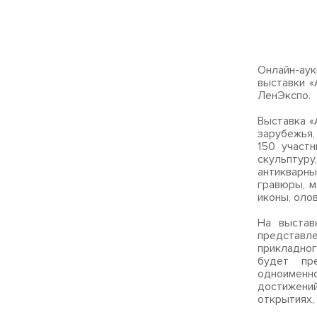
Онлайн-аук
выставки «
ЛенЭкспо.
Выставка «
зарубежья,
150 участн
скульптур
антикварны
гравюры, м
иконы, оло
На выстав
представл
прикладног
будет пр
одноименн
достижени
открытиях,