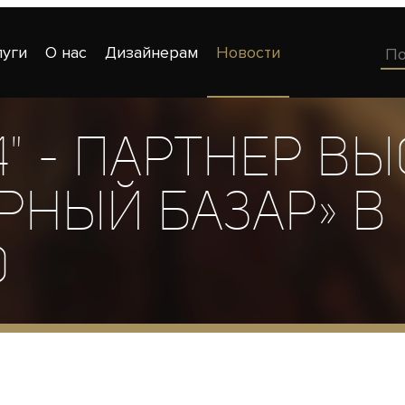
луги
О нас
Дизайнерам
Новости
4" - партнер в
рный базар» в
о