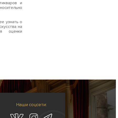
тикваров и
тносительно
ее узнать о
скусства на
я оценки
Наши соцсети: