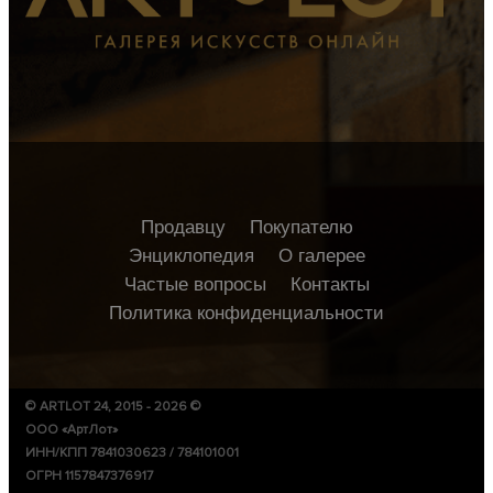
Продавцу
Покупателю
Энциклопедия
О галерее
Частые вопросы
Контакты
Политика конфиденциальности
© ARTLOT 24, 2015 - 2026 ©
ООО «АртЛот»
ИНН/КПП 7841030623 / 784101001
ОГРН 1157847376917