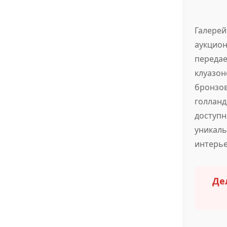
Галерей
аукцион
переда
клуазо
бронзо
голлан
доступ
уникал
интерье
Де