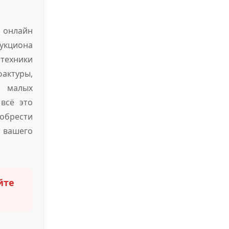
т онлайн
аукциона
техники
актуры,
е малых
всё это
обрести
 вашего
йте