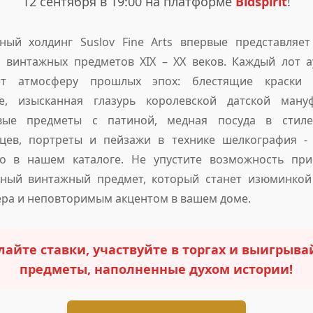
12 сентября в 19:00 на платформе
Bidspirit
!
ный холдинг Suslov Fine Arts впервые представляе
 винтажных предметов XIX – XX веков. Каждый лот 
ет атмосферу прошлых эпох: блестящие краски 
не, изысканная глазурь королевской датской мануф
вые предметы с патиной, медная посуда в стил
дцев, портреты и пейзажи в технике шелкография - 
но в нашем каталоге. Не упустите возможность при
ьный винтажный предмет, который станет изюминкой
ра и неповторимым акцентом в вашем доме.
лайте ставки, участвуйте в торгах и выигрыва
предметы, наполненные духом истории!