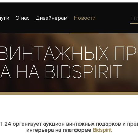
луги
О нас
Дизайнерам
Новости
 винтажных п
 на BidSpirit
T 24 организует аукцион винтажных подарков и пре
интерьера на платформе
Bidspirit