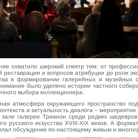
ие охватило широкий спектр тем: от професс
й реставрации и вопросов атрибуции до роли эк
тва в формировании галерейных и музейных с
нимание было уделено истории частного собир
ичного выбора коллекционера.
чная атмосфера окружающего пространство под
контекста и актуальность диалога – мероприятие
зале галереи Трианон среди редких шедевров
го русского искусства XVIII-XIX веков. А формат
елал обсуждение по-настоящему живым и многог