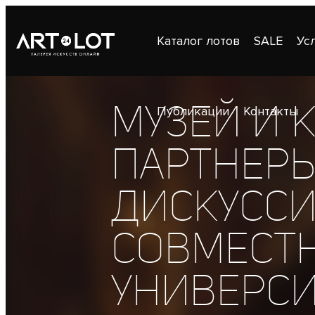
Каталог лотов
SALE
Ус
Музей и 
Публикации
Контакты
партнеры
Дискусси
совместн
универс