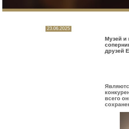
23.06.2025
Музей и
соперни
друзей 
Являютс
конкуре
всего о
сохране