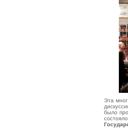
Эта мног
дискусс
было про
состоя
Государ