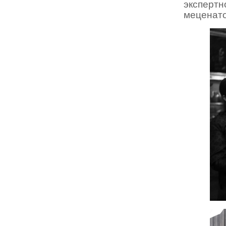
эксперт
меценато