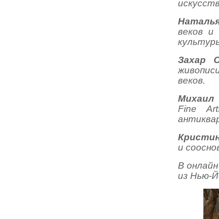
искусст
Наталья
веков и
культур
Захар 
живописи
веков.
Михаил 
Fine Ar
антиквар
Кристин
и соосно
В онлайн
из Нью-