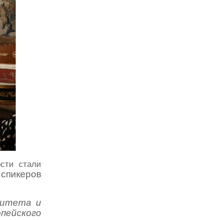
ости стали
спикеров
х
ситета и
пейского