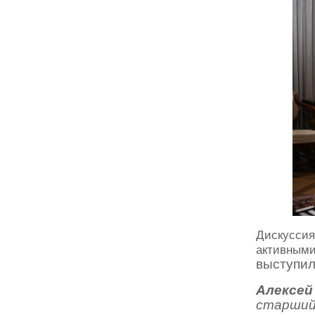
Дискуссия
активным
выступи
Алексе
старший