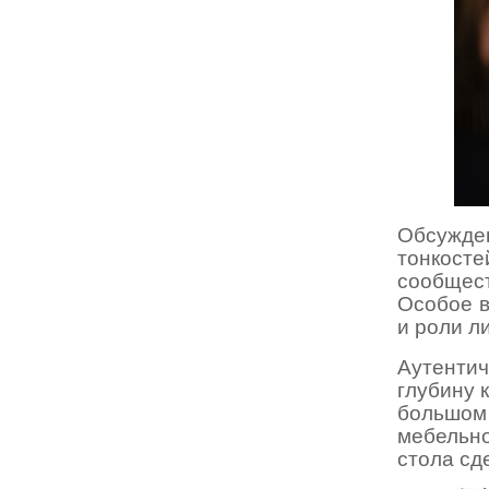
Обсужден
тонкосте
сообщес
Особое в
и роли л
Аутенти
глубину 
большом 
мебельно
стола сд