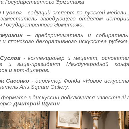
ва Государственного Эрмитажа
 Гусева
- ведущий эксперт по русской мебели 
 заместитель заведующего отделом истории
ы Государственного Эрмитажа.
Смушкин
– предпри
ниматель и собиратель
 и японского декоративного искусства рубежа
Суслов
- коллекционер и меценат, основател
ts и вице-президент Международной конф
ов и арт-дилеров.
а Сасонко
- директор Фонда «Новое искусств
ватель Arts Square Gallery
.
 формате к дискуссии подключился известный
Йорка
Дмитрий Щукин
.