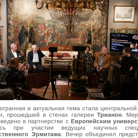
огранная и актуальная тема стала центральной
ии, прошедшей в стенах галереи
Трианон
.
Мер
ведено в партнерстве с
Европейским универс
лось при участии ведущих научных специ
ственного Эрмитажа
.
Вечер объединил предст