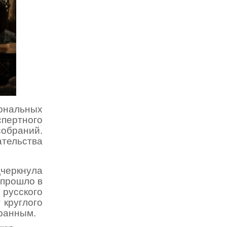
иональных
спертного
обраний.
ательства
черкнула
 прошло в
 русского
 круглого
ранным.