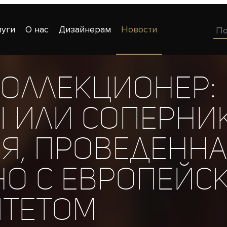
луги
О нас
Дизайнерам
Новости
коллекционер:
 или соперни
я, проведенн
о с Европейс
итетом