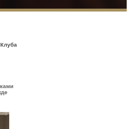
 Клуба
иками
жде