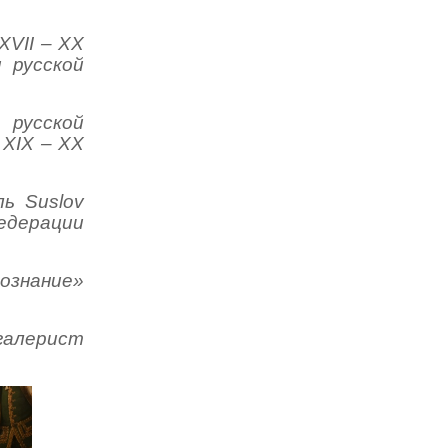
XVII – XX
 русской
 русской
 XIX – XX
ь Suslov
едерации
ознание»
 галерист