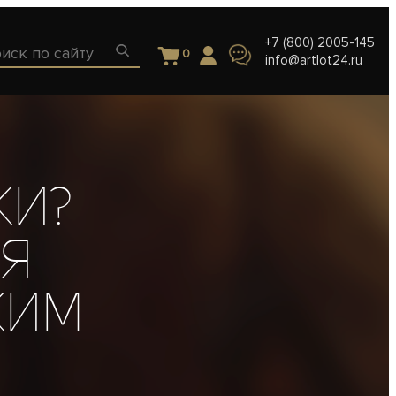
+7 (800) 2005-145
0
info@artlot24.ru
ки?
ая
ким