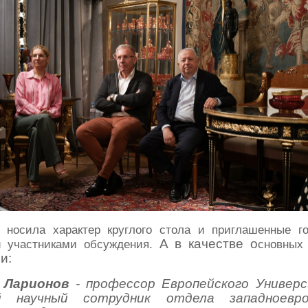
 носила характер круглого стола и приглашенные г
А в каче
стве о
и участниками обсуждени
я.
сновн
ы
ли
:
й Ларионов
- профессор Европейского Универ
 научный сотрудник отдела западноевро