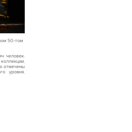
ном 50-том
ч человек.
коллекции,
бо отмечены
го уровня,