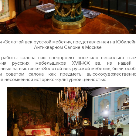
я «Золотой век русской мебели», представленная на Юбилей
Антикварном Салоне в Москве
 работы салона наш спецпроект посетило несколько тыся
ния русских мебельщиков XVIII-XIX вв. из нашей 
нные на выставке «Золотой век русской мебели», были осо
м советом салона, как предметы высокохудожественно
 несомненной историко-культурной ценностью.