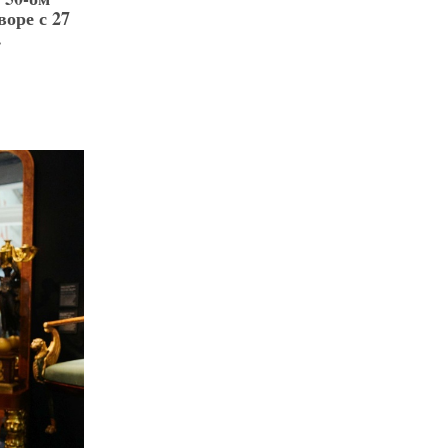
оре с 27
.