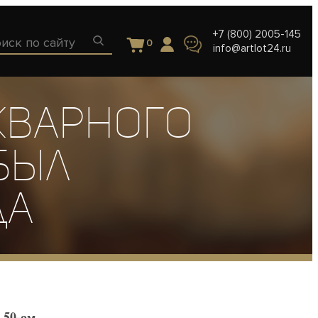
+7 (800) 2005-145
0
info@artlot24.ru
кварного
был
да
 50-ом