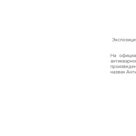
Экспозици
На официа
антикварно
произведен
назван Ант