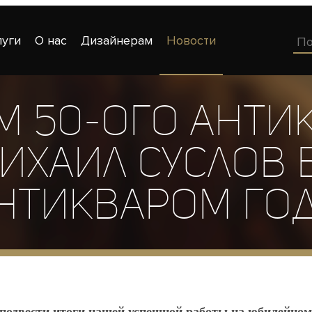
луги
О нас
Дизайнерам
Новости
м 50-ого анти
ихаил Суслов 
нтикваром го
одвести итоги нашей успешной работы на юбилейном