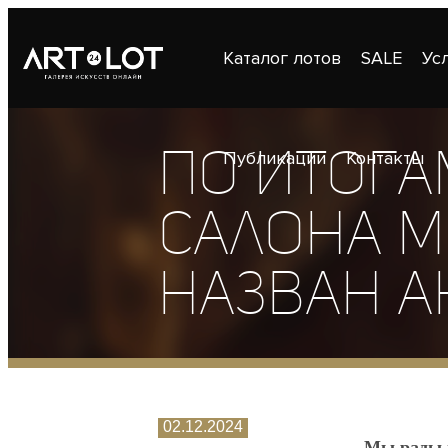
Каталог лотов
SALE
Ус
По итога
Публикации
Контакты
салона М
назван А
02.12.2024
Мы рады п