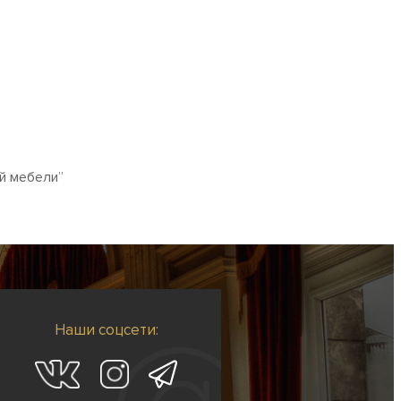
ой мебели”
Наши соцсети: