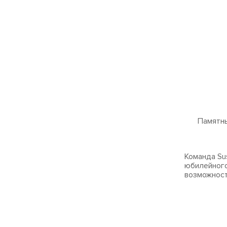
Памятны
Команда Su
юбилейного
возможност