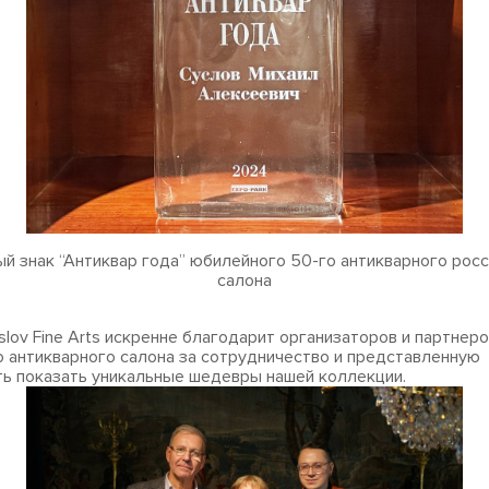
й знак “Антиквар года” юбилейного 50-го антикварного рос
салона
slov Fine Arts искренне благодарит организаторов и партнеро
 антикварного салона за сотрудничество и представленную
ь показать уникальные шедевры нашей коллекции.