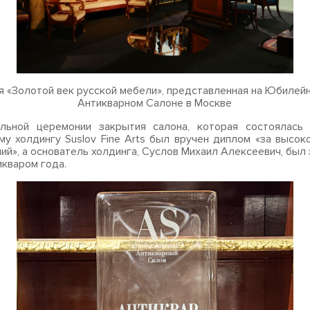
я «Золотой век русской мебели», представленная на Юбилей
Антикварном Салоне в Москве
льной церемонии закрытия салона, которая состоялась 
му холдингу Suslov Fine Arts был вручен диплом «за высок
ий», а основатель холдинга, Суслов Михаил Алексеевич, был
икваром года.