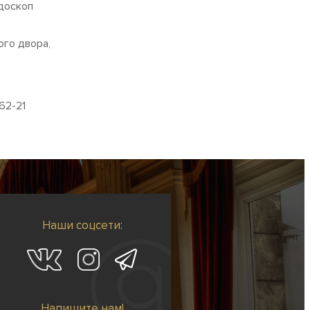
доскоп
ого двора,
62-21
Наши соцсети:
Напишите нам!