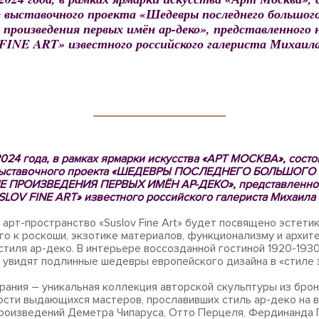
выставочного проекта «Шедевры последнего большого
 произведения первых имён ар-деко», представленного 
INE ART» известного российского галериста Михаила
2024 года, в рамках ярмарки искусства «АРТ МОСКВА», состо
выставочного проекта «ШЕДЕВРЫ ПОСЛЕДНЕГО БОЛЬШОГО
 ПРОИЗВЕДЕНИЯ ПЕРВЫХ ИМЁН АР-ДЕКО», представленног
SLOV FINE ART» известного российского галериста Михаила
 арт-пространство «Suslov Fine Art» будет посвящено эстети
о к роскоши, экзотике материалов, функционализму и архит
стиля ар-деко. В интерьере воссозданной гостиной 1920-1930
 увидят подлинные шедевры европейского дизайна в «стиле 
рания – уникальная коллекция авторской скульптуры из брон
ости выдающихся мастеров, прославивших стиль ар-деко на в
роизведений Деметра Чипаруса, Отто Перцеля, Фердинанда 