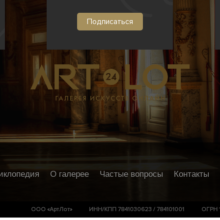
иклопедия
О галерее
Частые вопросы
Контакты
ООО «АртЛот»
ИНН/КПП 7841030623 / 784101001
ОГРН 