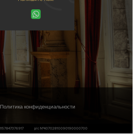
Политика конфиденциальности
1157847376917
р/с №40702810090190000700