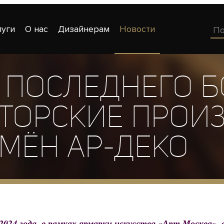
луги
О нас
Дизайнерам
Новости
 ПОСЛЕДНЕГО 
ВТОРСКИЕ ПРОИ
МЁН АР-ДЕКО
 2024 года, в рамках ярмарки искусства «Арт Москва»,