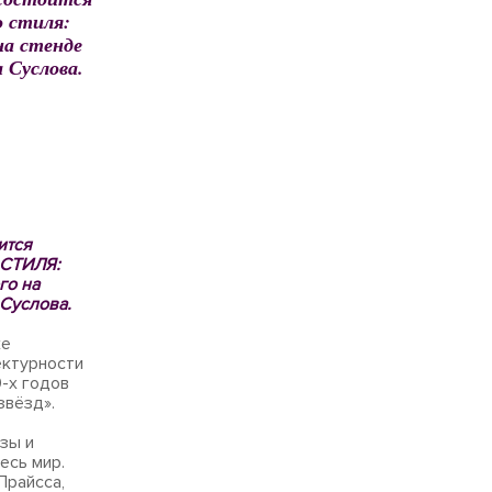
 стиля:
на стенде
 Суслова.
ится
 СТИЛЯ:
о на
 Суслова.
ке
ектурности
-х годов
звёзд».
зы и
есь мир.
Прайсса,