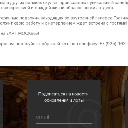
па и других великих скульпторов создают уникальный калей
х экспрессией и жаждой жизни образов эпохи ар-деко.
таринные подарки», находящая во внутренней галерее Гостин
олжит свою работу и с нетерпением ждет встречи с гостями!
 на «АРТ МОСКВЕ»!
просам, пожалуйста, обращайтесь по телефону: +7 (925) 963-
Подписаться на новости,
обновления и лоты