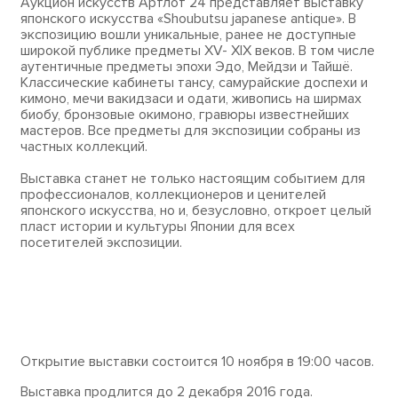
Аукцион искусств Артлот 24 представляет выставку
японского искусства «Shoubutsu japanese antique». В
экспозицию вошли уникальные, ранее не доступные
широкой публике предметы XV- XIX веков. В том числе
аутентичные предметы эпохи Эдо, Мейдзи и Тайшё.
Классические кабинеты тансу, самурайские доспехи и
кимоно, мечи вакидзаси и одати, живопись на ширмах
биобу, бронзовые окимоно, гравюры известнейших
мастеров. Все предметы для экспозиции собраны из
частных коллекций.
Выставка станет не только настоящим событием для
профессионалов, коллекционеров и ценителей
японского искусства, но и, безусловно, откроет целый
пласт истории и культуры Японии для всех
посетителей экспозиции.
Открытие выставки состоится 10 ноября в 19:00 часов.
Выставка продлится до 2 декабря 2016 года.