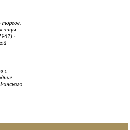
 торгов,
ожницы
967) -
кой
в с
здние
 Финского