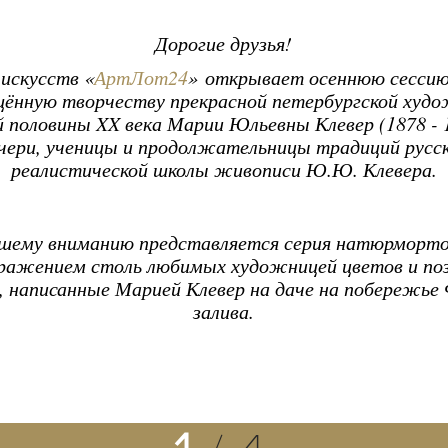
Дорогие друзья!
 искусств «
АртЛот24
» открывает осеннюю сессию
щённую творчеству прекрасной петербургской худ
й половины XX века Марии Юльевны Клевер (1878 - 1
чери, ученицы и продолжательницы традиций русс
реалистической школы живописи Ю.Ю. Клевера.
шему вниманию представляется серия натюрморто
ражением столь любимых художницей цветов и по
 написанные Марией Клевер на даче на побережье
залива.