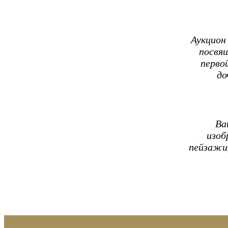
Аукцион
посвя
перво
до
Ва
изоб
пейзажи,