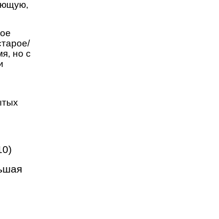
ующую,
рое
старое/
я, но с
и
ытых
10)
льшая