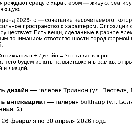
я рождают среду с характером — живую, реагир
ляющую.
тренд 2026-го — сочетание несочетаемого, кото
сильное пространство с характером. Оппозиции 
 существует. Есть вещи, сделанные в разное врем
ым пониманием ответственности перед формой 
й.
Антиквариат + Дизайн = ?» ставит вопрос.
а него будем искать на выставке и в рамках откр
й и лекций.
ть дизайн —
галерея Трианон (ул. Пестеля, 
ть антиквариат —
галерея bulthaup (ул. Бо
ная, 2)
 26 февраля по 30 апреля 2026 года