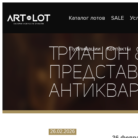
Каталог лотов
SALE
Ус
Трианон 
Публикации
Контакты
представ
Антиквар
26.02.2026
26 февра