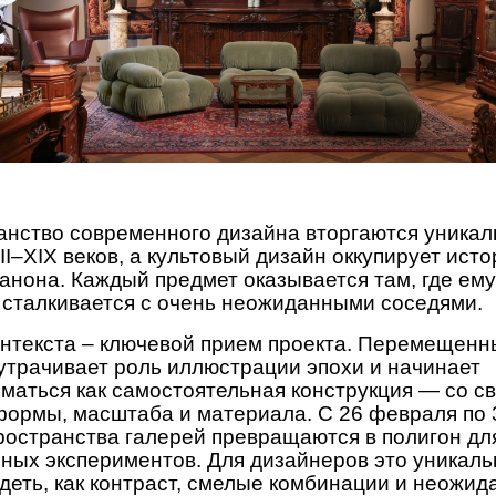
анство современного дизайна вторгаются уника
II–
XIX веков, а культовый дизайн оккупирует ист
анона. Каждый предмет оказывается там, где
ему
 сталкивается с очень неожиданными соседями.
нтекста – ключевой прием проекта. Перемещенн
утрачивает роль иллюстрации эпохи и начинает
маться как самостоятельная конструкция — со с
формы, масштаба и материала. С 26 февраля по 
ространства галерей превращаются в полигон дл
ных экспериментов. Для дизайнеров это уникал
деть, как контраст, смелые комбинации и неожи