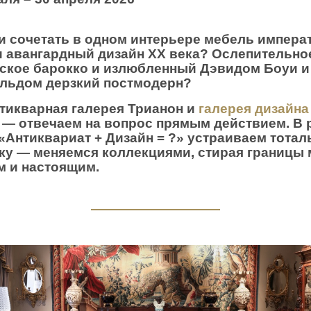
и сочетать в одном интерьере мебель импера
и авангардный дизайн ХХ века? Ослепительно
ское барокко и излюбленный Дэвидом Боуи и
льдом дерзкий постмодерн?
тикварная галерея Трианон и
галерея дизайна
— отвечаем на вопрос прямым действием. В 
«Антиквариат + Дизайн = ?» устраиваем тота
ку —
меняемся коллекциями, стирая границы
 и настоящим.