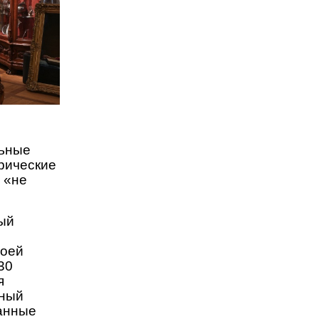
льные
орические
 «не
ый
воей
30
я
ьный
данные