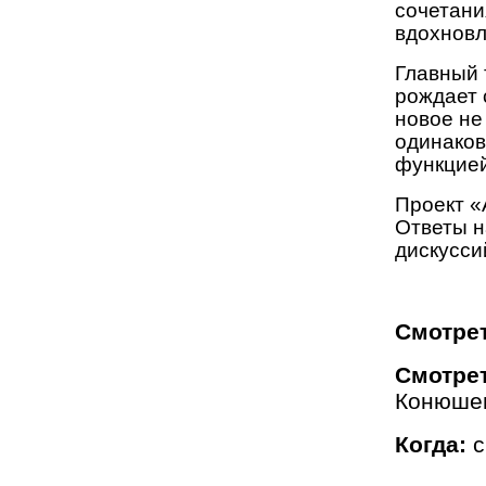
сочетани
вдохнов
Главный 
рождает 
новое не
одинаков
функцие
Проект «
Ответы н
дискусси
Смотре
Смотре
Конюшен
Когда:
с