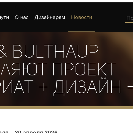
луги
О нас
Дизайнерам
Новости
& bulthaup
ляют проект
иат + Дизайн =
ля – 30 апреля 2026