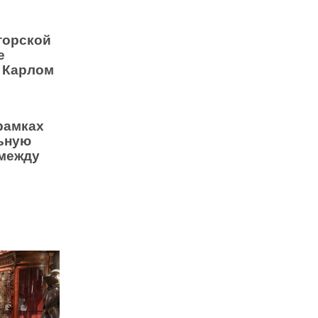
торской
е
 Карлом
рамках
льную
 между