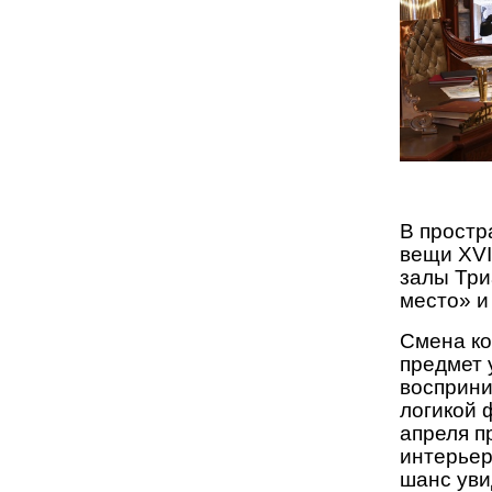
В простр
вещи XVI
залы Три
место» и
Смена ко
предмет 
восприни
логикой 
апреля п
интерьер
шанс уви