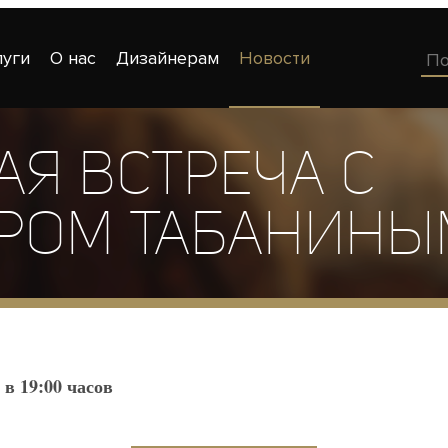
луги
О нас
Дизайнерам
Новости
ая встреча с
ром Табанины
 в 19:00 часов