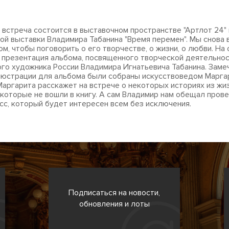
 встреча состоится в выставочном пространстве "Артлот 24" 
ой выставки Владимира Табанина "Время перемен". Мы снова 
м, чтобы поговорить о его творчестве, о жизни, о любви. На
 презентация альбома, посвященного творческой деятельно
го художника России Владимира Игнатьевича Табанина. Зам
люстрации для альбома были собраны искусствоведом Марга
Маргарита расскажет на встрече о некоторых историях из жи
 которые не вошли в книгу. А сам Владимир нам обещал пров
сс, который будет интересен всем без исключения.
Подписаться на новости,
обновления и лоты