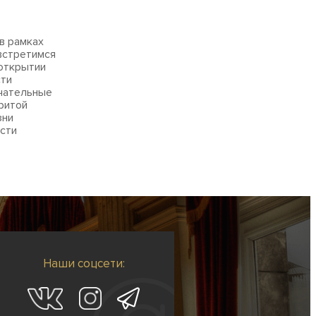
в рамках
встретимся
 открытии
сти
ечательные
ритой
зни
ести
Наши соцсети: