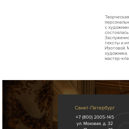
Творческая
персональн
с художнико
состоялась
Заслуженно
тексты и и
Изотовой. 
художника,
мастер-кла
Санкт-Петербург
+7 (800) 2005-145
ул. Моховая, д. 32