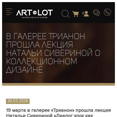
0
В галерее Трианон
прошла лекция
Натальи Сивериной о
коллекционном
дизайне
30.03.2026
19 марта в галерее «Трианон» прошла лекция
Натальи Сивериной «Диалог эпох как