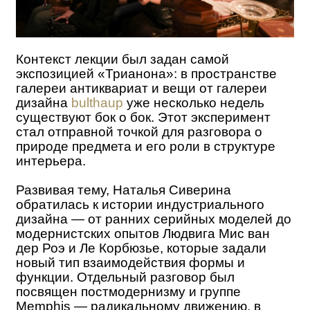
Контекст лекции был задан самой
экспозицией «Трианона»: в пространстве
галереи антиквариат и вещи от галереи
дизайна
bulthaup
уже несколько недель
существуют бок о бок. Этот эксперимент
стал отправной точкой для разговора о
природе предмета и его роли в структуре
интерьера.
Развивая тему, Наталья Сиверина
обратилась к истории индустриального
дизайна — от ранних серийных моделей до
модернистских опытов Людвига Мис ван
дер Роэ и Ле Корбюзье, которые задали
новый тип взаимодействия формы и
функции. Отдельный разговор был
посвящен постмодернизму и группе
Memphis — радикальному движению, в