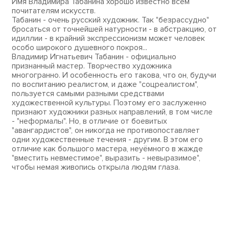
Имя Владимира Табанина хорошо известно всем
почитателям искусств.
Табанин - очень русский художник. Так "безрассудно"
бросаться от точнейшей натурности - в абстракцию, от
идиллии - в крайний экспрессионизм может человек
особо широкого душевного покроя...
Владимир Игнатьевич Табанин - официально
признанный мастер. Творчество художника
многогранно. И особенность его такова, что он, будучи
по воспитанию реалистом, и даже "соцреалистом",
пользуется самыми разными средствами
художественной культуры. Поэтому его заслуженно
признают художники разных направлений, в том числе
- "неформалы". Но, в отличие от боевитых
"авангардистов", он никогда не противопоставляет
одни художественные течения - другим. В этом его
отличие как большого мастера, неуёмного в жажде
"вместить невместимое", выразить - невыразимое",
чтобы немая живопись открыла людям глаза.