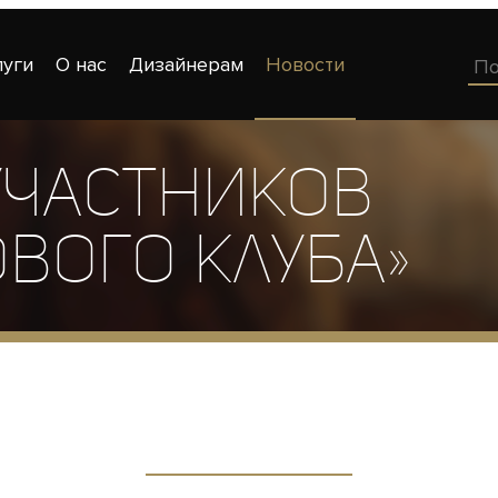
луги
О нас
Дизайнерам
Новости
участников
вого клуба»