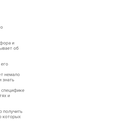
го
рфора и
ывает об
 его
ет немало
и знать
о специфике
тях и
ко получить
 о которых