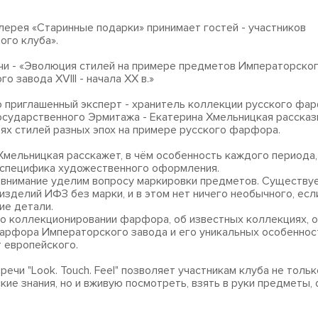
лерея «Старинные подарки» принимает гостей - участников
го клуба».
чи - «Эволюция стилей на примере предметов Императорско
 завода XVIII - начала XX в.»
 приглашенный эксперт - хранитель коллекции русского фа
осударственного Эрмитажа - Екатерина Хмельницкая рассказ
ях стилей разных эпох на примере русского фарфора.
Хмельницкая расскажет, в чём особенность каждого периода,
 специфика художественного оформления.
внимание уделим вопросу маркировки предметов. Существу
изделий ИФЗ без марки, и в этом нет ничего необычного, есл
ие детали.
о коллекционировании фарфора, об известных коллекциях, 
арфора Императорского завода и его уникальных особеннос
т европейского.
ечи "Look. Touch. Feel" позволяет участникам клуба не толь
кие знания, но и вживую посмотреть, взять в руки предметы,