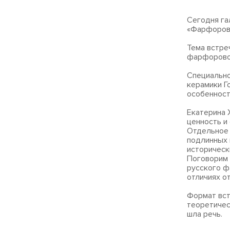
Сегодня га
«Фарфорово
Тема встре
фарфорового
Специально
керамики Г
особенност
Екатерина 
ценность и
Отдельное 
подлинных 
историческ
Поговорим 
русского ф
отличиях о
Формат встр
теоретичес
шла речь.