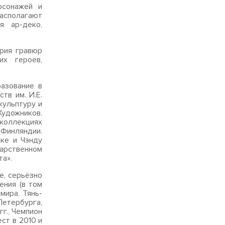
рсонажей и
сполагают
я ар-деко,
рия гравюр
их героев,
азование в
тв им. И.Е.
кульптуру и
удожников.
 коллекциях
 Финляндии.
ке и Чэнду
дарственном
а».
е, серьёзно
ения (в том
мира, Тянь-
Петербурга,
г., Чемпион
ст в 2010 и