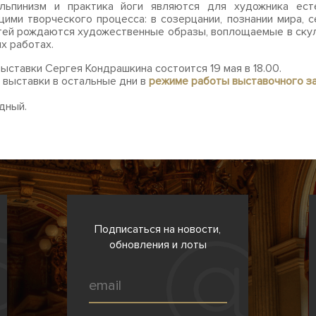
Альпинизм и практика йоги являются для художника ест
ими творческого процесса: в созерцании, познании мира, с
ей рождаются художественные образы, воплощаемые в ску
х работах.
ыставки Сергея Кондрашкина состоится 19 мая в 18.00.
выставки в остальные дни в
режиме работы выставочного за
дный.
Подписаться на новости,
обновления и лоты