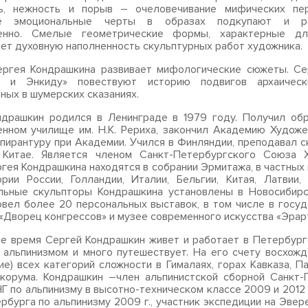
ь, нежность и порыв – очеловечивание мифических пе
ые эмоциональные черты в образах подкупают и ра
енно. Смелые геометрические формы, характерные дл
ет духовную наполненность скульптурных работ художника.
ергея Кондрашкина развивает мифологические сюжеты. Се
ш и Энкиду» повествуют историю подвигов архаическ
ных в шумерских сказаниях.
ндрашкин родился в Ленинграде в 1979 году. Получил обр
нном училище им. Н.К. Рериха, закончил Академию Художес
спирантуру при Академии. Учился в Финляндии, преподавал с
 Китае. Является членом Санкт-Петербургского Союза Х
гея Кондрашкина находятся в собрании Эрмитажа, в частных
рии России, Голландии, Италии, Бельгии, Китая, Латвии,
льные скульпторы Кондрашкина установлены в Новосибирс
ровел более 20 персональных выставок, в том числе в госу
«Дворец конгрессов» и музее современного искусства «Эрарт
е время Сергей Кондрашкин живет и работает в Петербург
 альпинизмом и много путешествует. На его счету восхожд
ие) всех категорий сложности в Гималаях, горах Кавказа, Па
корума. Кондрашкин –член альпинистской сборной Санкт-
Г по альпинизму в высотно-техническом классе 2009 и 2012 г
рбурга по альпинизму 2009 г., участник экспедиции на Эвере