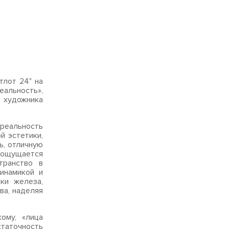
тлот 24" на
льность»,
 художника
реальность
й эстетики,
ь, отличную
 ощущается
транство в
инамикой и
ки железа,
ва, наделяя
ому, «лица
статочность