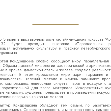
о 5 июня в выставочном зале онлайн-аукциона искусств "Ар
 32 будет проходить выставка «Параллельная реа
яющая актуальную скульптуру и графику петербургского
драшкина.
ргея Кондрашкина словно сообщают миру: параллельная 
. Образы древней мифологии, эзотерической и христианско
е в бронзе, дамасской стали и железе, создают реальност
невности. В этом ирреальном мире царит гармония и
взаимосвязь явлений. Металл и камень замыкают прос
ых композициях, невесомые силуэты парят в воздухе с д
, поразительной для этого материала. Искореженные кус
е на свалку, художник превращает в произведения искусст
слами историю, что хранит металл.
льптур Кондрашкина обладают тем самым, по Баратынск
ражением». Сосредоточенность и многогранность, самодо