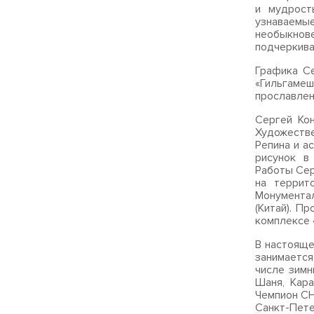
и мудрост
узнаваем
необыкнов
подчеркива
Графика С
«Гильгаме
прославлен
Сергей Ко
Художестве
Репина и а
рисунок в
Работы Сер
на террито
Монумента
(Китай). П
комплексе 
В настояще
занимается
числе зимн
Шаня, Кара
Чемпион СН
Санкт-Пете