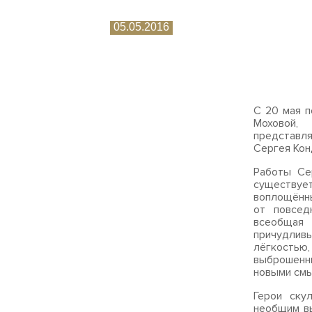
05.05.2016
С 20 мая п
Моховой,
представл
Сергея Кон
Работы Се
существует
воплощённы
от повсед
всеобщая 
причудлив
лёгкостью
выброшенны
новыми смы
Герои ску
необщим вы