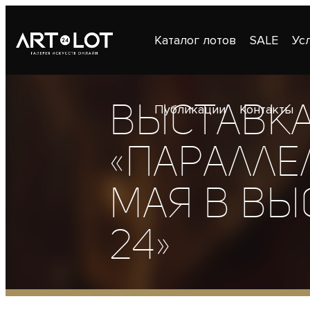
Каталог лотов
SALE
Ус
Выставка
Публикации
Контакты
«Паралле
мая в вы
24»