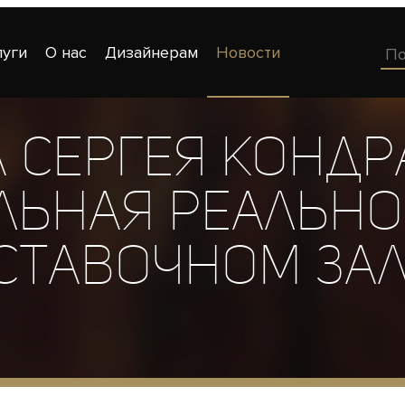
луги
О нас
Дизайнерам
Новости
 Сергея Конд
льная реальнос
ставочном зал