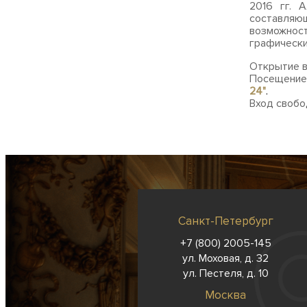
2016 гг. 
составляющ
возможност
графически
Открытие в
Посещение 
24"
.
Вход свобо
Санкт-Петербург
+7 (800) 2005-145
ул. Моховая, д. 32
ул. Пестеля, д. 10
Москва