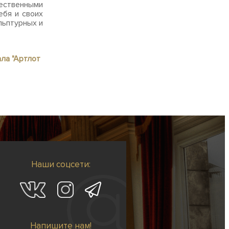
ественными
ебя и своих
льптурных и
ла "Артлот
Наши соцсети:
Напишите нам!