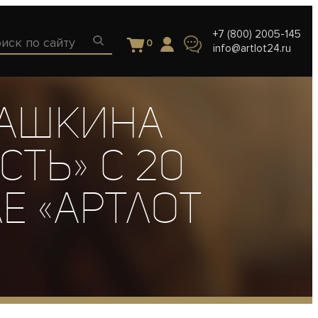
+7 (800) 2005-145
0
info@artlot24.ru
рашкина
ть» с 20
е «Артлот