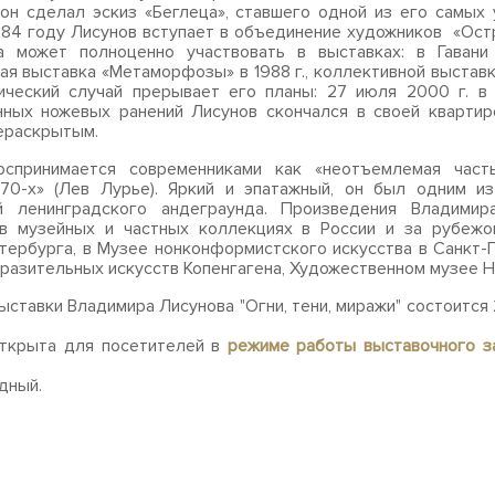
 он сделал эскиз «Беглеца», ставшего одной из его самых
1984 году Лисунов вступает в объединение художников «Остр
а может полноценно участвовать в выставках: в Гавани 
ая выставка «Метаморфозы» в 1988 г., коллективной выстав
гический случай прерывает его планы: 27 июля 2000 г. в
ных ножевых ранений Лисунов скончался в своей квартир
ераскрытым.
оспринимается современниками как «неотъемлемая част
 70-х» (Лев Лурье). Яркий и эпатажный, он был одним из
й ленинградского андеграунда. Произведения Владимир
 в музейных и частных коллекциях в России и за рубежо
тербурга, в Музее нонконформистского искусства в Санкт-
разительных искусств Копенгагена, Художественном музее На
ыставки Владимира Лисунова "Огни, тени, миражи" состоится 
открыта для посетителей в
режиме работы выставочного з
дный.