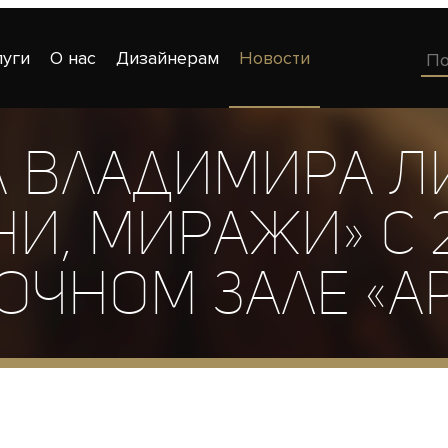
луги
О нас
Дизайнерам
Новости
а Владимира Л
ни, миражи» с 
очном зале «Ар