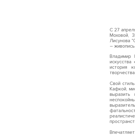
С 27 апрел
Моховой, 
Лисунова "
– живопись
Владимир 
искусства 
история к
творчества
Свой стиль
Кафкой, ми
выразить
неспокой
выразитель
фатальност
реалистич
пространст
Впечатляет