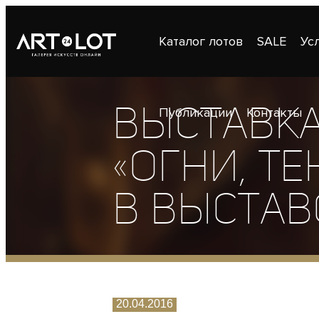
Каталог лотов
SALE
Ус
Выставк
Публикации
Контакты
«Огни, те
в выстав
20.04.2016