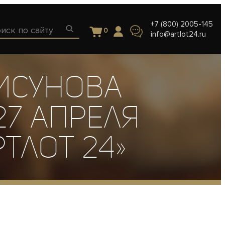
+7 (800) 2005-145
0
info@artlot24.ru
исунова
27 апреля
тлот 24»