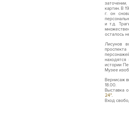
заточении,
картин. В 
г. он снов
персональн
и т.д. Тра
множествен
осталось н
Лисунов в
проспекта
персонаже
находятся
истории Пе
Музее изоб
Вернисаж в
18.00.
Выставка 
24"
.
Вход свобо