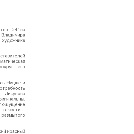
тлот 24" на
 Владимира
ы художника
ставителей
аматическая
вокруг его
ись Ницше и
потребность
 Лисунова
гинальны,
ет ощущение
, отчасти –
 размытого
кий красный