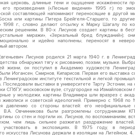
окая церковь, длинные тени и ощущение искажённости пр
 его произведения («Лесные видения» 1995 г.) по эмоц
еской составляющей напоминают переносящие в другой ми
Босха или картины Питера Брейгеля-Старшего, то другие,
» 1998 г., словно делают отсылку к Марку Шагалу по ко
ческим решениям. В 80-х Лисунов создает картины в бес
рустальные миражи», «Зеркальный бред блужданий»); он
эмоционально и идейно наполнены, переносят в неверо
ый автором.
вгеньевич Лисунов родился 21 марта 1940 г. в Ленингра
 детства обнаружил тягу к рисованию, поэзии, музыке. Выбр
ей жизни, он поступил в Академию художеств Ленинград
были Иогансен, Смирнов, Кипарисов. Первая его выставка с
в Ленинградском институте текстильной и легкой промышл
а. Последовали выставки в университете Тарту Эстонии, на
ки СПбГУ, московском вузе, студгородке на Измайловском 
ярные у молодежи, картины Владимира шли вразрез с ака
 живописи и советской идеологией. Примерно с 1968 по 
ся давлению со стороны властей: его неофициальные 
й В.А. Овчинникова были разгромлены сотрудниками КГ
ртины со стен и портили их. Лисунов, по воспоминаниям, вс
ехом, чем лишь сильнее разжигал раздражение властей
 участвовать в экспозициях. В 1975 году, в перио
го искусства Лисунова держали в изоляции на Литейном, 4.