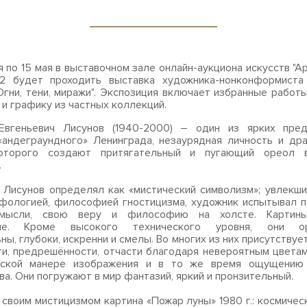
я по 15 мая в выставочном зале онлайн-аукциона искусств "Ар
32 будет проходить выставка художника-нонконформиста
Огни, тени, миражи". Экспозиция включает избранные работ
 и графику из частных коллекций.
Евгеньевич Лисунов (1940-2000) – один из ярких пред
«андеграундного» Ленинграда, незаурядная личность и др
оторого создают притягательный и пугающий ореол 
.
 Лисунов определял как «мистический символизм»; увлекш
фологией, философией гностицизма, художник испытывал 
 мысли, свою веру и философию на холсте. Картины
ные. Кроме высокого технического уровня, они ори
ны, глубоки, искренни и смелы. Во многих из них присутству
и, предрешённости, отчасти благодаря невероятным цветам
еской манере изображения и в то же время ощущению
ва. Они погружают в мир фантазий, яркий и пронзительный.
 своим мистицизмом картина «Пожар луны» 1980 г.: космичес