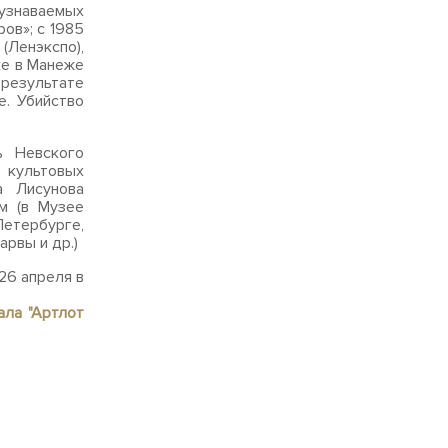
 узнаваемых
ов»; с 1985
(Ленэкспо),
ке в Манеже
 результате
е. Убийство
ь Невского
 культовых
а Лисунова
м (в Музее
Петербурге,
рвы и др.)
26 апреля в
ала "Артлот