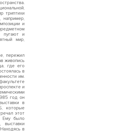
остранства.
иональной,
р триптихи
 например,
мпозиции и
предметном
и пугают и
ятный мир,
де, пережил
ав живопись
а, где его
остоялась в
енности им.
 факультете
проспекте и
демическими
1985 год он
выставки в
Б, которые
тречал этот
. Ему было
д выставки
 Находясь в