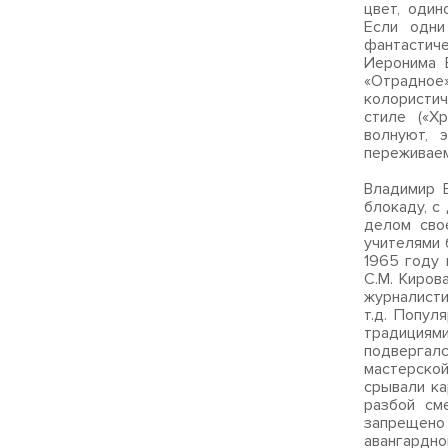
цвет, один
Если одни
фантастич
Иеронима 
«Отрадное
колористи
стиле («Х
волнуют, 
переживаем
Владимир Е
блокаду, с
делом сво
учителями 
1965 году 
С.М. Киров
журналисти
т.д. Попул
традициями
подвергал
мастерско
срывали ка
разбой см
запрещено
авангардно