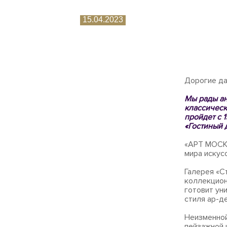
15.04.2023
Дорогие да
Мы рады ан
классическ
пройдет с 
«Гостиный д
«АРТ МОСК
мира искус
Галерея «С
коллекцион
готовит ун
стиля ар-де
Неизменной
пейзажной 