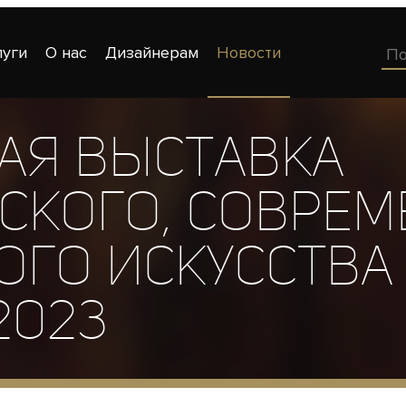
луги
О нас
Дизайнерам
Новости
ая выставка
ского, соврем
го искусства 
2023