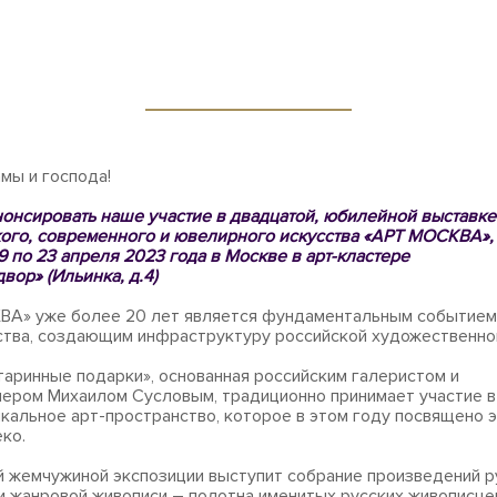
мы и господа!
онсировать наше участие в двадцатой, юбилейной выставке
ого, современного и ювелирного искусства «АРТ МОСКВА»,
19 по 23 апреля 2023 года в Москве в арт-кластере
вор» (Ильинка, д.4)
ВА» уже более 20 лет является фундаментальным событием
ства, создающим инфраструктуру российской художественно
таринные подарки», основанная российским галеристом и
ером Михаилом Сусловым, традиционно принимает участие в
икальное арт-пространство, которое в этом году посвящено 
ко.
 жемчужиной экспозиции выступит собрание произведений р
и жанровой живописи – полотна именитых русских живописцев