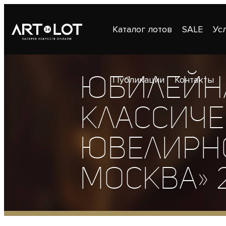
Каталог лотов
SALE
Ус
Юбилейн
Публикации
Контакты
классиче
ювелирно
МОСКВА» 