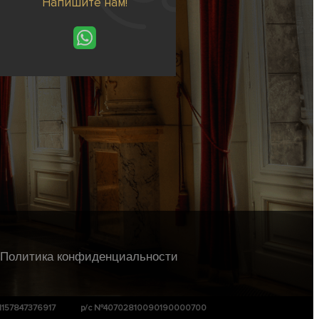
Напишите нам!
Политика конфиденциальности
1157847376917
р/с №40702810090190000700