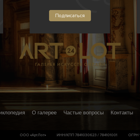
иклопедия
О галерее
Частые вопросы
Контакты
ООО «АртЛот»
ИНН/КПП 7841030623 / 784101001
ОГРН 