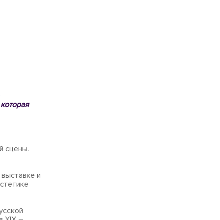
 которая
й сцены.
 выставке и
эстетике
усской
 XIX –