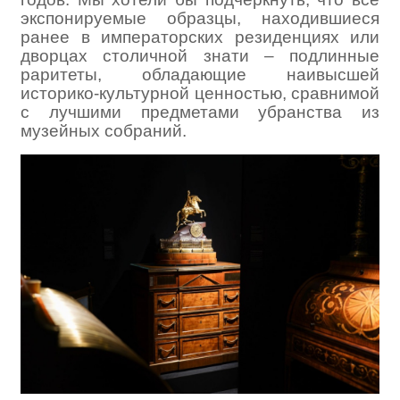
экспонируемые образцы, находившиеся
ранее в императорских резиденциях или
дворцах столичной знати – подлинные
раритеты, обладающие наивысшей
историко-культурной ценностью, сравнимой
с лучшими предметами убранства из
музейных собраний.