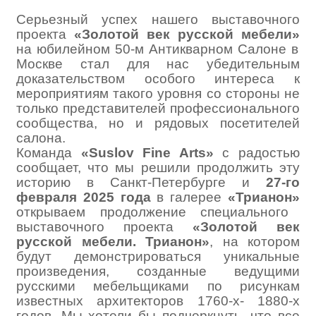
Серьезный успех нашего выставочного
проекта
«Золотой век русской мебели»
на юбилейном 50-м Антикварном Салоне в
Москве стал для нас убедительным
доказательством особого интереса к
мероприятиям такого уровня со стороны не
только представителей профессионального
сообщества, но и рядовых посетителей
салона.
Команда
«Suslov Fine Arts»
с радостью
сообщает, что мы решили продолжить эту
историю в Санкт-Петербурге и
27-го
февраля 2025 года
в галерее
«Трианон»
открываем продолжение специального
выставочного проекта
«Золотой век
русской мебели. Трианон»
, на котором
будут демонстрироваться уникальные
произведения, созданные ведущими
русскими мебельщиками по рисункам
известных архитекторов 1760-х- 1880-х
годов. Мы хотели бы подчеркнуть, что все