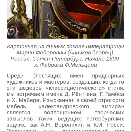
Картоньер из личных покоев императрицы
Марии Федоровны (Аничков дворец).
Россия. Санкт-Петербург.
Начало 1800-
х.
Фабрика Ф.Мельцера
Среди блестящих имен придворных
художников и мастеров, создавших когда-то
эти шедевры «классицистического» стиля,
мы встречаем имена Д. Рёнтгена, Г. Гамбса
и Х. Мейера. Изысканная в своей строгости
мебель «александровского ампира»
является воплощением творческих
замыслов таких ведущих петербургских
зодчих, как А.Н. Воронихин и К.И. Росси.
Завершают этот хронологический ряд