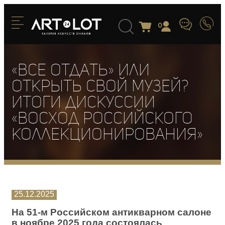
0
«Все отдать» или
открыть свой музей?
Итоги дискуссии
«Восход российского
коллекционирования»
25.12.2025
На 51-м Российском антикварном салоне
в ноябре 2025 года состоялась