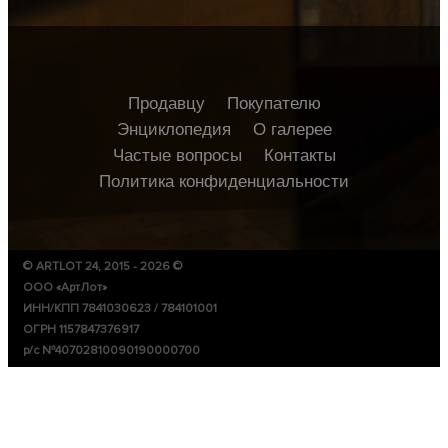
Продавцу
Покупателю
Энциклопедия
О галерее
Частые вопросы
Контакты
Политика конфиденциальности
© ARTLOT 24, 2015 - 2026 ©
ООО «АртЛот»
ИНН/КПП 7841030623 / 784101001
ОГРН 1157847376917
р/с №40702810090190000700