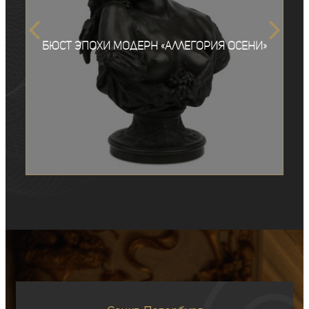
Бюст эпохи модерн «Аллегория осени»