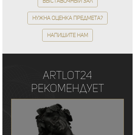
Выставочный зал
Нужна оценка предмета?
Напишите нам
ArtLot24
рекомендует